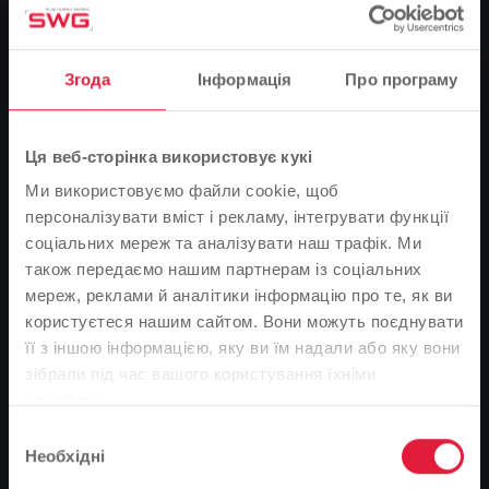
Новини
Основний будівельний майданчик у
західному комплексі
Згода
Інформація
Про програму
Ця веб-сторінка використовує кукі
0
Ми використовуємо файли cookie, щоб
You are here:
персоналізувати вміст і рекламу, інтегрувати функції
Головна сторінка
соціальних мереж та аналізувати наш трафік. Ми
також передаємо нашим партнерам із соціальних
Основний будівельний майданчик у західному
мереж, реклами й аналітики інформацію про те, як ви
комплексі
користуєтеся нашим сайтом. Вони можуть поєднувати
30.07.2018
її з іншою інформацією, яку ви їм надали або яку вони
Зверніть увагу
зібрали під час вашого користування їхніми
13 серпня компанія Stadtwerke Gießen (SWG) розпочне масштабні
службами.
будівельні роботи на території Вестанлаге. Роботи необхідні,
На основі мови вашого браузера ми визначили
оскільки необхідно оновити газо- та водопровідні труби. У рамках
Вибір
мову веб-сайту.
Необхідні
важливих ремонтних робіт SWG також прокладає труби
згоди
централізованого опалення в районі Вестанлаге 13. "Це не тільки