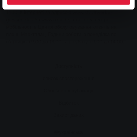
зателефонувавши на сервісний номер SWG 0641 708-
1400, в Інтернеті за адресою www.stadtwerke-
giessen.de або www.rmv.de, а також у центрі
мобільності в Центрі обслуговування клієнтів на
площі Марктплац. Години роботи: з понеділка по
п'ятницю з 9:00 до 18:00 та в суботу з 9:00 до 14:00.
Доступність
список спостереження
Обов'язкові публікації
Відбиток
Захист даних
українська