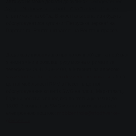
автобус не може доїхати до зупинок "Leihgesterner
Weg", "Naturwissenschaften" та "Unterhof" через
втрату часу на об'їзд. В якості альтернативи будуть
обслуговуватися зупинки "Петруська церква" на
Вартвег та "Рентгенштрассе" на Рентгенштрассе.
Додаткову інформацію про поточні об'їзди та пов'язані
з ними зміни в розкладі руху можна отримати за
телефоном 0641 708-1400, в Інтернеті за адресою
www.stadtwerke-giessen.de/verkehrshinweise
або в
центрі мобільності RMV в Гіссені в центрі
обслуговування клієнтів SWG на площі Марктплатц.
Години роботи: з понеділка по п'ятницю з 9:00 до
18:00. З компанією SWG можна також зв'язатися
електронною поштою:
mobizentrale@stadtwerke-
giessen.de
.