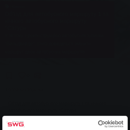
Новини
Об'їзд для автобусного маршруту 1 та
нічного автобусного маршруту
"Сатурн
У зв'язку з реконструкцією автобусної зупинки
"Вальдвайде", SWG доведеться змінити
маршрут двох автобусних маршрутів.
0
You are here:
Головна сторінка
Об'їзд для автобусного маршруту 1 та нічного
автобусного маршруту "Сатурн
29.07.2025