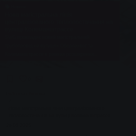
Новини
Нова магістральна лінія
централізованого теплопостачання на
вулиці Колеманштрассе
SWG прокладає новий магістральний
трубопровід на вулицях Оберлахвег та
Колеманштрассе в рамках розширення
централізованого теплопостачання.
0
You are here:
Головна сторінка
Нова магістральна лінія централізованого
теплопостачання на вулиці Колеманштрассе
26.05.2025