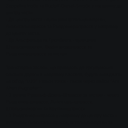
Zeppelinstraße та Rudolf-Diesel-Straße у напрямку до
центру міста.
- До центру міста - вулицями Штольценморген,
Лілієнтальштрассе та Рьодгенерштрассе у напрямку
до центру міста.
- До Альсфельда та Грюнберга - вулицями
Штольценморген, Люфтганзаштрассе та
Рьодгенерштрассе за містом.
Транспортні засоби, що прямують до Урсулумської
слизької дороги в напрямку Касселя, будуть виїжджати
на об'їзд "U20" з трьох точок - також через район "Am
Alten Flughafen":
- З вулиці Рудольф-Дізель-Штрассе за містом - через
Рьодгенер-штрассе, Лілієнталь-штрассе,
Штольценморген та Коулманштрассе.
- З Рьодгенер-штрассе у напрямку до центру міста -
вулицями Лілієнтальштрассе, Штольценморген та