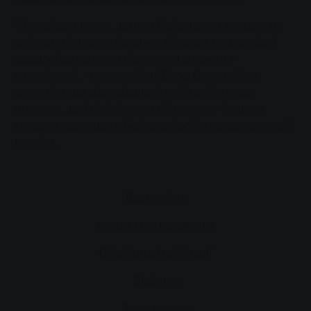
"Ми усвідомлюємо, що цим будівельним заходом ми
зачіпаємо інтереси багатьох місцевих мешканців, і
заздалегідь просимо віднестися до цього з
розумінням", - пояснює Уллі Боос. Само собою
зрозуміло, що відповідальні особи роблять все
можливе, щоб мінімізувати обмеження - іншими
словами, завершити будівельні роботи в заплановані
терміни.
Доступність
список спостереження
Обов'язкові публікації
Відбиток
Захист даних