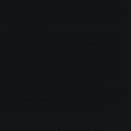
Колеманштрассе.
- Від Рудольф-Дизель-штрассе у напрямку до центру
міста - через Цеппелінштрассе, Штольценморген та
Колеманштрассе.
Для другого етапу будівництва необхідно перекрити
один бік вулиці Колеманштрассе в напрямку району
"Ам Альтен Флюгафен". Однак необхідний об'їзд є
набагато простішим: Транспорт, що прямує зі з'їзду
Урсулум у напрямку Франкфурта, буде рухатися
об'їзною дорогою "U20" через Оберлахвег, Рудольф-
Дізель-штрассе, Рьодгенер-штрассе та
Лілієнтальштрассе. Транспортні засоби, що
виїжджають з міста з вулиці Рудольф-Дізель-штрассе,
потрапляють до місця призначення через ту ж саму
розв'язку. Усі об'їзди чітко позначені на місці.
Будь ласка, поставтеся до нас з розумінням