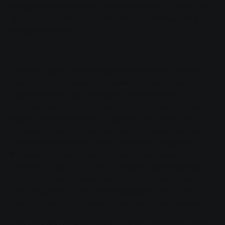
продовжаться на вулиці Колеманштрассе. Очікується,
що цей другий етап будівництва буде завершено в
середині жовтня.
Оскільки труба централізованого теплопостачання
проходить переважно під проїжджою частиною, а
також частково під тротуаром, на обох етапах
будівництва будуть зачеплені обидві ділянки. Зокрема,
будуть перекриті дороги та різні об'їзні шляхи. На
першому етапі будівництва вулиця Оберлахвег між
кільцевою розв'язкою після перехрестя Урсулюм та
Рудольф-Дизель-штрассе стане непроїзною. Ті, хто
їхатиме зі з'їзду з Ursulum у напрямку Франкфурта,
будуть прокладені через об'їзд "U10" через район "Am
Alten Flughafen". Тут є різні маршрути. Який з них
використовується, залежить від пункту призначення:
- До THM або до Франкфурта - через Stolzenmorgen,