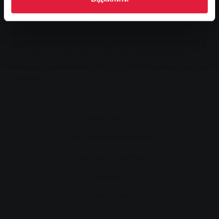
хоче пропустити нічну сауну, варто прийти до банного
центру Ringallee наступної суботи. Вхід здійснюється
через нові автомати на вході до банного центру.
Додаткову інформацію заздалегідь можна отримати в
касі банного центру Ringallee або за телефоном
сервісної гарячої лінії 0180 / 22 11 100 з понеділка по
п'ятницю.
Доступність
список спостереження
Обов'язкові публікації
Відбиток
Захист даних