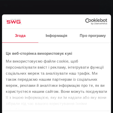
Група, Новини
Ніч сауни в банному центрі Ringallee
Комунальні послуги пропонують особливий
досвід
Згода
Інформація
Про програму
0
Ця веб-сторінка використовує кукі
You are here:
Головна сторінка
Ми використовуємо файли cookie, щоб
Ніч сауни в банному центрі Ringallee
персоналізувати вміст і рекламу, інтегрувати функції
27.01.2005
соціальних мереж та аналізувати наш трафік. Ми
також передаємо нашим партнерам із соціальних
Комунальні послуги пропонують особливий досвід
мереж, реклами й аналітики інформацію про те, як ви
користуєтеся нашим сайтом. Вони можуть поєднувати
У суботу, 29 січня 2005 року, компанія Stadtwerke
її з іншою інформацією, яку ви їм надали або яку вони
Gießen AG (SWG) пропонує своїм відвідувачам сауни
Зверніть увагу
зібрали під час вашого користування їхніми
особливий досвід. Вперше в банному центрі на
службами.
На основі мови вашого браузера ми визначили