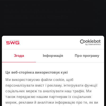
Ванни, Група, Новини
Неділя останній день плавання у
відкритому басейні Ringallee
Відкритий басейн Ringallee в Гіссені
відкриється востаннє цього року в неділю, 7
вересня.
Згода
Інформація
Про програму
0
You are here:
Головна сторінка
Ця веб-сторінка використовує кукі
Неділя останній день плавання у відкритому басейні
Ми використовуємо файли cookie, щоб
Ringallee
персоналізувати вміст і рекламу, інтегрувати функції
соціальних мереж та аналізувати наш трафік. Ми
05.09.2008
також передаємо нашим партнерам із соціальних
Відкритий басейн Ringallee в Гіссені відкриється
мереж, реклами й аналітики інформацію про те, як ви