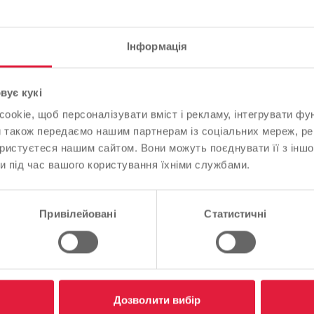
ивої субсидії. "Ми трохи
Інформація
в'язані зі строгими
Зверніть увагу
вує кукі
поненти, з яких
okie, щоб персоналізувати вміст і рекламу, інтегрувати фу
На основі мови вашого браузера ми визначили мову веб-
лом потрібні три
и також передаємо нашим партнерам із соціальних мереж, ре
сайту.
а система, повністю
ористуєтеся нашим сайтом. Вони можуть поєднувати її з іншо
енератор. Для проекту
и під час вашого користування їхніми службами.
Це правильно, чи ви хотіли б змінити мову?
си, які живляться зеленою
егенеративну частину. SWG
ралі (ТЕЦ) та ефективну
Продовжуйте
Зміна
Привілейовані
Статистичні
ілометри на південний
централі в Ляйгестернер-
ин: інженери спроектували
ь забезпечити близько 3
ю - звісно, з нульовим
Дозволити вибір
тепла, дві когенераційні