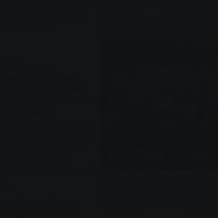
Gießen побудує на вулиці
 тепло з річки Лан. Це
ься державою.
ії в Німеччині
понент національного
тних кліматичних цілей.
Stadtwerke Gießen (SWG) -
ахтхофштрассе,
ижчі місяці буде збудовано
ньому три потужні великі
ічкової води і подавати
плопостачання. Ці
аної установки iKWK. Цей
Direkt an der Lahn, in unmittelbar
ії.
errichten die SWG ein Gebäude, in 
Die Fotomontage vermittelt ein Gefü
оваційне комбіноване
Herzstücks der iKWK-Anlage „Power
. "У цьому контексті