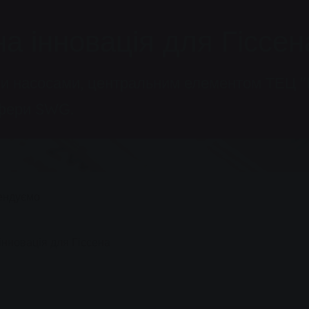
а інновація для Гіссен
и насосами, центральним елементом ТЕЦ "
сфери SWG.
ендуємо
інновація для Гіссена