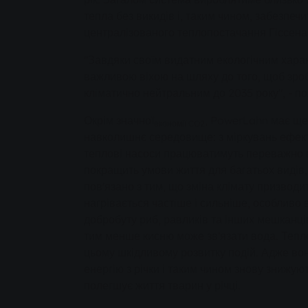
тепла без викидів і, таким чином, забезпечи
централізованого теплопостачання Гіссена
"Завдяки своїм видатним екологічним хар
важливою віхою на шляху до того, щоб зроб
кліматично нейтральним до 2035 року", - п
Окрім значної
, PowerLahn має ще
економії CO2
навколишнє середовище: з міркувань ефект
теплові насоси працюватимуть переважно в 
покращить умови життя для багатьох видів
пов'язано з тим, що зміна клімату призводи
нагрівається частіше і сильніше, особливо в
добробуту риб, равликів та інших мешканц
тим менше кисню може зв'язати вода. Тепл
цьому шкідливому розвитку подій. Адже во
енергію з річки і таким чином знову знижую
полегшує життя тварин у річці.