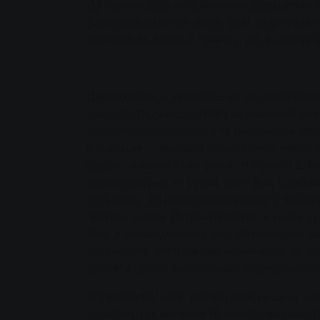
До червня 2026 року компанія Stadtwerke 
Шлахтхофштрассе завод, який видобуватиме
центральна частина проекту, що фінансуєт
Декарбонізація виробництва теплової енерг
розглядається експертами як ключовий ком
енергетичного переходу та досягнення амбі
PowerLahn - нинішній масштабний проект 
віддає належне саме цьому: На вулиці Шл
безпосередньо на березі річки Лан, у найбл
установку, що нагадуватиме маяк. У майбут
теплові насоси будуть видобувати тепло з р
його в існуючу мережу централізованого те
установки є центральним елементом так зв
проект є одним з найбільших в історії компан
Абревіатура iKWK розшифровується як інн
виробництво теплової та електричної енергії