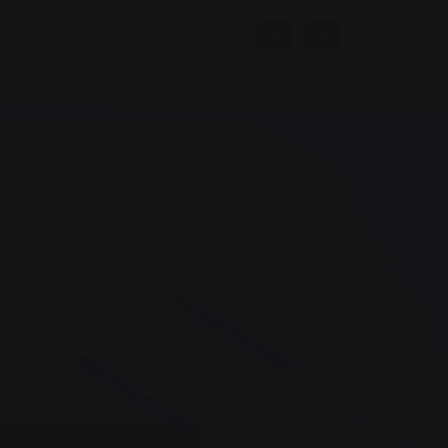
а
Лазні та
Компанія
велнес