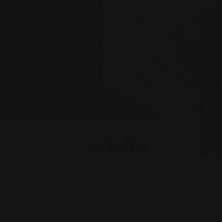
а
PowerLahn", в