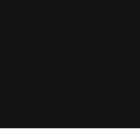
ке виробляється всією
ел", - пояснює Маттіас
 насоси на
.
ву енергію, держава
уть експлуатуватися
субсидій. Однак перешкоди
дносно високими", -
 SWG. Але це не завадило
иблено вивчити це питання.
унути Гіссен на крок
 участь компанії Єнс Шмідт.
редовій технологій.
ються взятися за цю складну
ді, SWG змогла порівняно