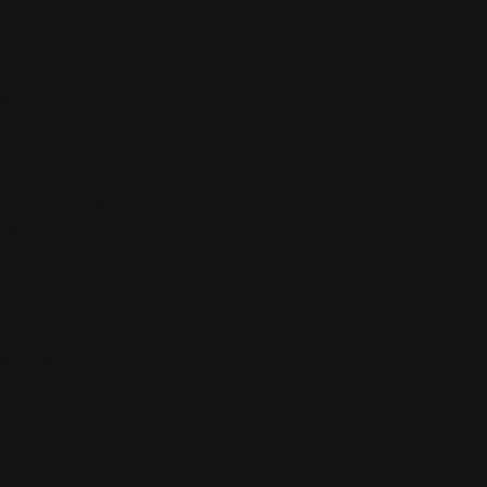
удівництвом та
тростанції. "Наша мета
й нашим проектом, так би
нс Шмідт. Саме тому SWG не
нальну, квадратну бетонну
удівля, яка також буде
р також матиме великі
ги. Маттіас Функ пояснює
ехнологію і таким чином
ні цього слова. Наша мета
відчутним тут, на місці".
чки в тепловий насос і
у безпосередньо на березі
, щоб все якнайкраще
Шмідт. Крім того, природний