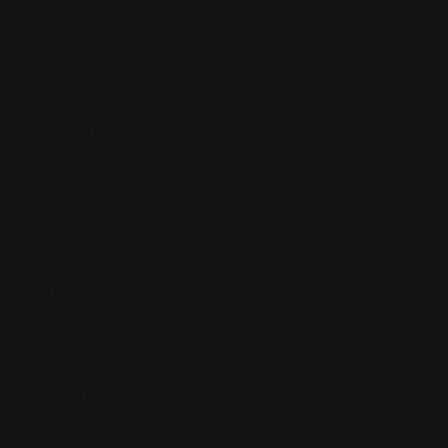
ть близько десяти відсотків
.
актеристикам PowerLahn є
ити місто Гіссен
ояснює Єнс Шмідт.
 один позитивний вплив на
ивності планується, що
теплі місяці. І саме це
, що мешкають на Лані. Це
ть до того, що вода
літку. Це не зовсім сприяє
ів. Чим вища температура,
ові насоси протидіють
ни витягують теплову
ть температуру води. Це