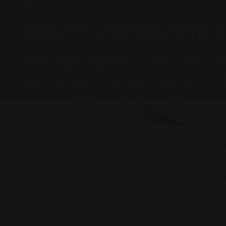
Новини
Наступна енергетичн
SWG будує будівлю з трьома тепловим
безпосередній близькості від газової 
Додати в закладки
0
Реком
You are here:
Головна сторінка
Наступна енергетична 
24.05.2024