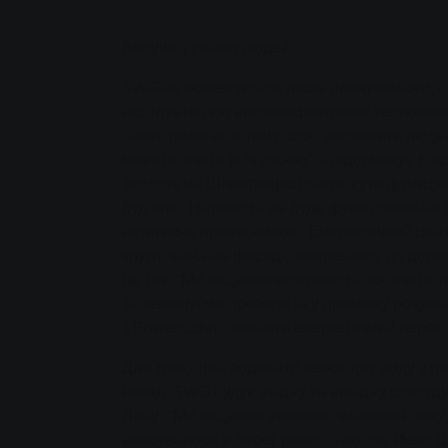
Беручи з собою людей
SWG не обмежується лише плануванням, б
експлуатацією високоефективної теплоелек
також полягає в тому, щоб зацікавити люде
мовити, взяти їх із собою", - підсумовує Є
зводить на Шлахтхофштрассе суто функціо
будівлю. Натомість це буде функціональна б
естетично привабливою. Енергетичний цент
круглі вікна на фасаді, зверненому до доро
це так: "Ми надаємо можливість побачити т
забезпечуємо прозорість у прямому розумін
з PowerLahn - зробити енергетичний перехід 
Для того, щоб подавати необхідну воду з рі
назад, SWG будує вхідну та вихідну споруд
Лану. "Ми надаємо великого значення тому
вписувалося в берег річки", - обіцяє Йенс 