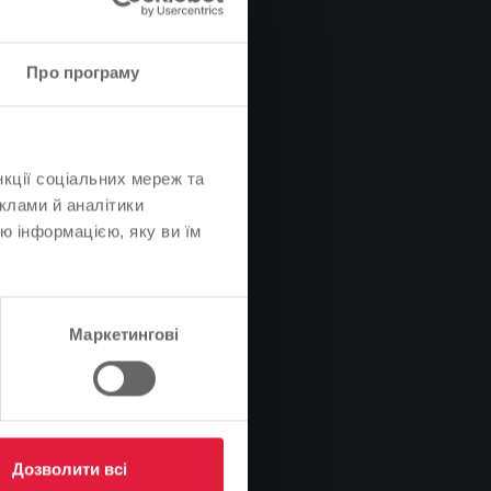
Про програму
нкції соціальних мереж та
клами й аналітики
ю інформацією, яку ви їм
Маркетингові
Дозволити всі