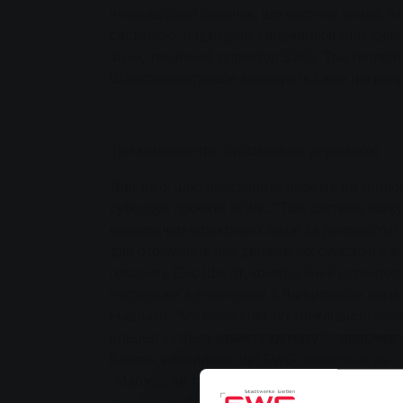
інноваційний означає, що частина тепла, я
системою, надходить з відновлюваних джер
Функ, технічний директор SWG. Три теплові
Шлахтхофштрассе виконують саме цю роль
Три компоненти, субсидовані державою
Для того, щоб прискорити перехід на тепло
субсидує проекти iKWK. "Такі системи мож
економічно ефективно лише за допомогою 
для отримання цих державних субсидій є ві
говорить Єнс Шмідт, комерційний директор
експертам з енергетики з Ланштрассе погл
Навпаки. "Ми побачили тут можливість прос
вперед у сфері захисту клімату", - пояснює
Вкотре виявилося, що SWG перебуває на пе
"Мабуть, не так багато конкурентів наважу
тему", - підсумовує Маттіас Функ. Насправ