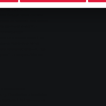
ргії для 21 300
лектричний котел
"Чим більше таких систем
ючено до мережі, тим краще
 сонячної енергії", -
плогенератори
ї та вітрової енергії на
о можна порівняно легко
ного теплопостачання. "Це
ежі", - говорить Маттіас
і в навколишнє
е
. Порівняно з газовими
CO2
 близько 7 767 тонн
на
CO2
 29 000 мегават-годин