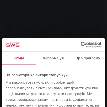
Згода
Інформація
Про програму
Ця веб-сторінка використовує кукі
Ми використовуємо файли cookie, щоб
персоналізувати вміст і рекламу, інтегрувати функції
соціальних мереж та аналізувати наш трафік. Ми
Центральною темою цьогорічної Муніципальної
також передаємо нашим партнерам із соціальних
екологічної зустрічі (KUT) став новий пакет послуг "En
мереж, реклами й аналітики інформацію про те, як ви