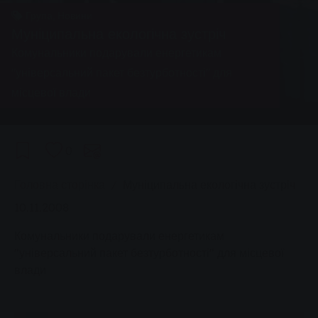
Група, Новини
Муніципальна екологічна зустріч
Комунальники подарували енергетикам
"універсальний пакет безтурботності" для
місцевої влади
0
You are here:
Головна сторінка
Муніципальна екологічна зустріч
10.11.2008
Комунальники подарували енергетикам
"універсальний пакет безтурботності" для місцевої
влади