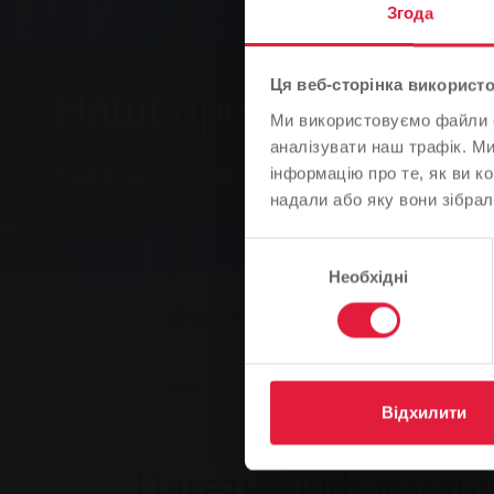
Згода
Ця веб-сторінка використо
Наші брошури
Ми використовуємо файли co
аналізувати наш трафік. М
Узагальнена інформація з конкретних т
інформацію про те, як ви к
надали або яку вони зібрал
Вибір
Необхідні
згоди
Додати в закладки
0
Реком
You are here:
Головна сторінка
Місцевий транспорт та
Відхилити
Пакетна інформаці