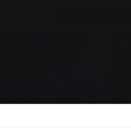
Сервіс та
Місцевий транспорт та електронн
консультації
мобільність