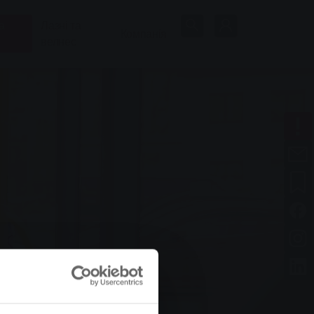
а
Лазні та
Компанія
велнес