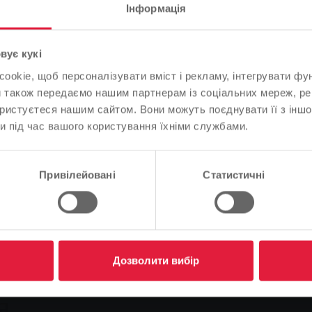
Інформація
Зверніть увагу
вує кукі
okie, щоб персоналізувати вміст і рекламу, інтегрувати фу
На основі мови вашого браузера ми визначили мову веб-
и також передаємо нашим партнерам із соціальних мереж, ре
сайту.
ем.
ористуєтеся нашим сайтом. Вони можуть поєднувати її з іншо
и під час вашого користування їхніми службами.
Це правильно, чи ви хотіли б змінити мову?
Продовжуйте
Зміна
Привілейовані
Статистичні
ендуємо
 електронна мобільність
Місцевий транспорт
Заванта
Дозволити вибір
я