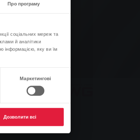
Про програму
нкції соціальних мереж та
клами й аналітики
ю інформацією, яку ви їм
Маркетингові
ження
Наші брошури
Дозволити всі