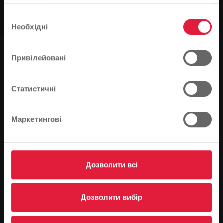
службами.
На основі мови вашого браузера ми визначили
------------------
Вибір
мову веб-сайту.
Необхідні
згоди
Це правильно, чи ви хотіли б змінити мову?
0
Привілейовані
You are here:
Продовжуйте
Зміна
Головна сторінка
Місцевий транспорт та електронна мобільність
Статистичні
------------------
Маркетингові
Доступність
список спостереження
Дозволити всі
Обов'язкові публікації
Відбиток
Дозволити вибір
Захист даних