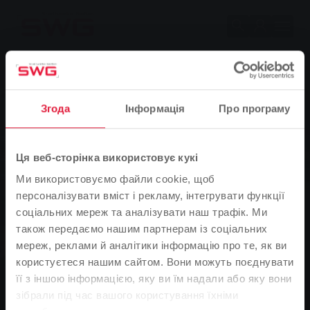
Skip to main content
Skip to page footer
Згода
Інформація
Про програму
Ця веб-сторінка використовує кукі
Ми використовуємо файли cookie, щоб
персоналізувати вміст і рекламу, інтегрувати функції
соціальних мереж та аналізувати наш трафік. Ми
також передаємо нашим партнерам із соціальних
мереж, реклами й аналітики інформацію про те, як ви
користуєтеся нашим сайтом. Вони можуть поєднувати
її з іншою інформацією, яку ви їм надали або яку вони
Зверніть увагу
зібрали під час вашого користування їхніми