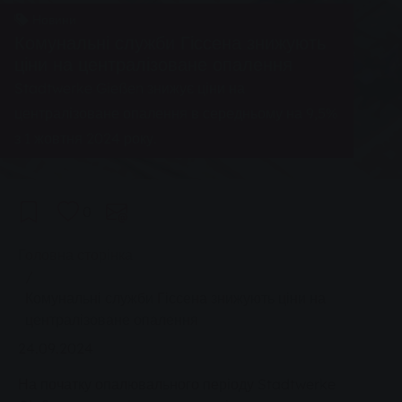
Новини
Комунальні служби Гіссена знижують
ціни на централізоване опалення
Stadtwerke Gießen знижує ціни на
централізоване опалення в середньому на 9,5%
з 1 жовтня 2024 року.
0
You are here:
Головна сторінка
Комунальні служби Гіссена знижують ціни на
централізоване опалення
24.09.2024
На початку опалювального періоду Stadtwerke