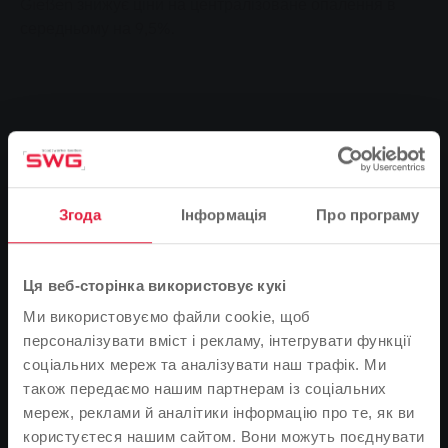
Gießen знижує ціни на централізоване опалення в
середньому на 9,5%.
Якраз напередодні енергоємного опалювального
періоду Stadtwerke Giessen (SWG) знижує ціни на
централізоване опалення для всіх приватних клієнтів
Згода
Інформація
Про програму
з 1 жовтня 2024 року. Передумови зниження: SWG
розраховує ціни на централізоване опалення за
фіксованими формулами, які включають офіційно
Ця веб-сторінка використовує кукі
визначені значення індексів. Ці індекси, опубліковані
Федеральним статистичним управлінням,
Ми використовуємо файли cookie, щоб
відображають поточну порівняно спокійну ситуацію на
персоналізувати вміст і рекламу, інтегрувати функції
енергетичних ринках. Конкретно це означає, що Для
соціальних мереж та аналізувати наш трафік. Ми
переважної більшості клієнтів робоча ціна в договорі
також передаємо нашим партнерам із соціальних
Öko Therm знизиться на 2,2 цента до 16,22 цента за
мереж, реклами й аналітики інформацію про те, як ви
кіловат-годину. Таким чином, середньостатистичне
користуєтеся нашим сайтом. Вони можуть поєднувати