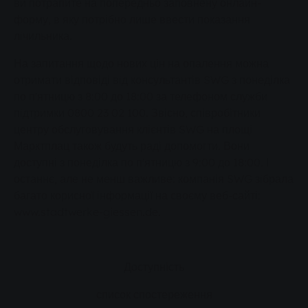
ви потрапите на попередньо заповнену онлайн-
форму, в яку потрібно лише ввести показання
лічильника.
На запитання щодо нових цін на опалення можна
отримати відповіді від консультантів SWG з понеділка
по п'ятницю з 8:00 до 18:00 за телефоном служби
підтримки 0800 23 02 100. Звісно, співробітники
центру обслуговування клієнтів SWG на площі
Марктплац також будуть раді допомогти. Вони
доступні з понеділка по п'ятницю з 9:00 до 18:00. І
останнє, але не менш важливе: компанія SWG зібрала
багато корисної інформації на своєму веб-сайті:
www.stadtwerke-giessen.de.
Доступність
список спостереження