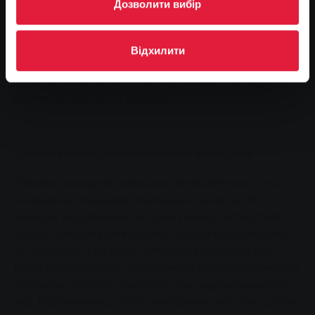
Дозволити вибір
все ще висока інфляція. Крім того, певну роль відіграє
динаміка заробітної плати, на яку також впливає
інфляція. Оскільки ціна робочої сили зазвичай
Відхилити
становить більшу частину витрат на централізоване
теплопостачання, то в підсумку виходить середнє
зниження ціни на 9,5 відсотка.
Знімати та передавати показання лічильника
Знімати показання лічильника не обов'язково. SWG
розраховує показники лічильника станом на 30
вересня за допомогою інтелектуальних алгоритмів.
Однак, звичайно, можна зняти показання лічильника
та надіслати їх до SWG. SWG знову пропонує для
цього випробуваний і перевірений спосіб: На кожному
окремому листі про зниження ціни надруковано QR-
код. Відсканувавши його смартфоном або планшетом,