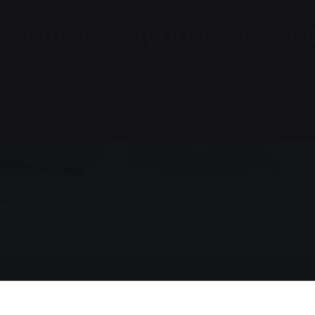
хнології трубопровідни
о дня: навчання в Stadtwerke Gießen
ендуємо
Освіта
Слюсар-механік з технології трубопровідних сис
нається тут: Знайди профе