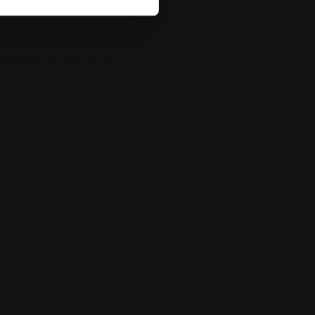
ах.
безпечно прибудуть до місця призначення,
вання з'єднань і систем. З нами ви
о мешканців.
і вакансій.