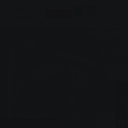
а
Лазні та
Компанія
велнес