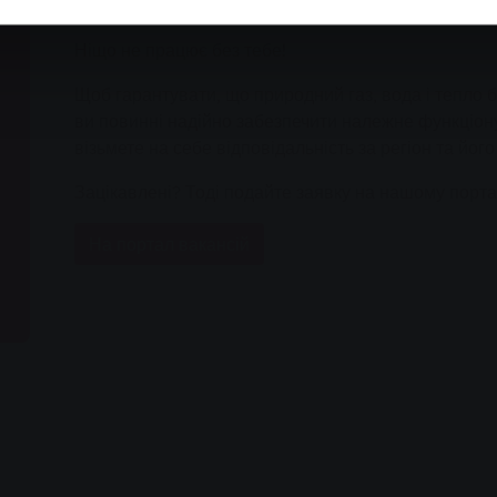
теплоцентралях і на наших будівельних майданчик
Ніщо не працює без тебе!
Щоб гарантувати, що природний газ, вода і тепло 
ви повинні надійно забезпечити належне функціону
візьмете на себе відповідальність за регіон та йог
Зацікавлені? Тоді подайте заявку на нашому портал
На портал вакансій