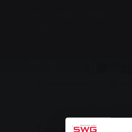
Кар'єра, Освіта, Робочі місця
Слюсар-механік з те
систем
Станьте частиною енергії завтрашньог
Додати в закладки
0
Реком
You are here:
Головна сторінка
Компанія
Кар'єра
Твоє майбутнє почи