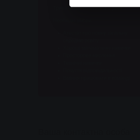
Тривалість навчання:
3,5 роки
Необхідні умови:
Атестат про повну загальну
середню освіту
Хороші математичні навички
Просторове мислення
Технічні навички
Почуття відповідальності
Вміння працювати в команді
Ваша контактна особа