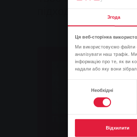
підходить.
Згода
Ця веб-сторінка використо
Ми використовуємо файли co
аналізувати наш трафік. М
інформацію про те, як ви к
надали або яку вони зібрал
Вибір
Необхідні
згоди
Профіль
Відхилити
Початок навчання:
1 серпня