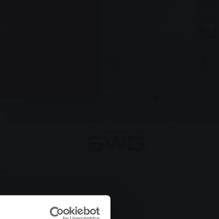
х
тем
сію, яка тобі