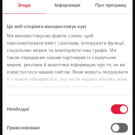
Згода
Інформація
Про програму
Ця веб-сторінка використовує кукі
Ми використовуємо файли cookie, щоб
персоналізувати вміст і рекламу, інтегрувати функції
соціальних мереж та аналізувати наш трафік. Ми
також передаємо нашим партнерам із соціальних
мереж, реклами й аналітики інформацію про те, як ви
користуєтеся нашим сайтом. Вони можуть поєднувати
Die jungen Nachwuchstalente aus der Region gemeinsam
її з іншою інформацією, яку ви їм надали або яку вони
mit ihren Trainern und mit Vertretern der Stadtwerke Gießen
Зверніть увагу
зібрали під час вашого користування їхніми
bei der Auftaktveranstaltung zum Sommer-Fußballcamp
службами.
У 2013 році Stadtwerke Giessen знову підтримує
На основі мови вашого браузера ми визначили
Вибір
популярний літній футбольний табір у Польхайм-
мову веб-сайту.
Необхідні
згоди
Гарбентайх.
Це правильно, чи ви хотіли б змінити мову?
Зіграти на стадіоні перед десятками тисяч глядачів і
Привілейовані
забити вирішальний гол у великому матчі - ось чого