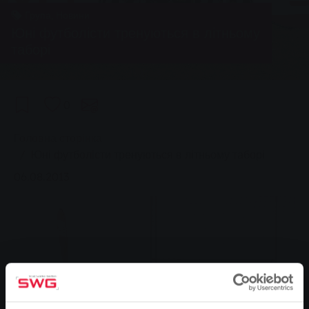
Група, Новини
Юні футболісти тренуються в літньому
таборі
0
You are here:
Головна сторінка
Юні футболісти тренуються в літньому таборі
06.08.2013