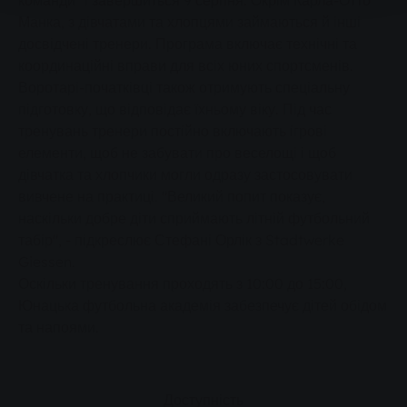
команди" і завершиться 9 серпня. Окрім Карла-Отто
Манка, з дівчатами та хлопцями займаються й інші
досвідчені тренери. Програма включає технічні та
координаційні вправи для всіх юних спортсменів.
Воротарі-початківці також отримують спеціальну
підготовку, що відповідає їхньому віку. Під час
тренувань тренери постійно включають ігрові
елементи, щоб не забувати про веселощі і щоб
дівчатка та хлопчики могли одразу застосовувати
вивчене на практиці. "Великий попит показує,
наскільки добре діти сприймають літній футбольний
табір", - підкреслює Стефані Орлік з Stadtwerke
Giessen.
Оскільки тренування проходять з 10:00 до 15:00,
Юнацька футбольна академія забезпечує дітей обідом
та напоями.
Доступність