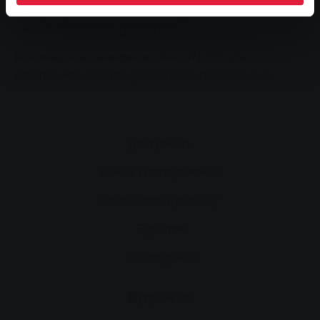
інформації можна знайти в Інтернеті за посиланням:
www.dr-ambrosius-giessen.de.
Реєстрація: за телефоном 0641 9719275 або
електронною поштою giessen@dr-ambrosius.de
Доступність
список спостереження
Обов'язкові публікації
Відбиток
Захист даних
українська