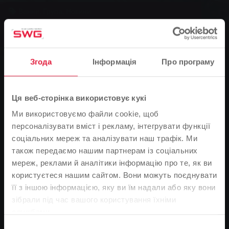
Ванни, Група, Новини
Інформаційний вечір: Худнемо
здоровим способом
Згода
Інформація
Про програму
0
You are here:
Ця веб-сторінка використовує кукі
Головна сторінка
Ми використовуємо файли cookie, щоб
Інформаційний вечір: Худнемо здоровим способом
персоналізувати вміст і рекламу, інтегрувати функції
26.01.2011
соціальних мереж та аналізувати наш трафік. Ми
також передаємо нашим партнерам із соціальних
Спільно зі студією дієтологічного консультування
мереж, реклами й аналітики інформацію про те, як ви
Stadtwerke Giessen з середини лютого розпочинає
користуєтеся нашим сайтом. Вони можуть поєднувати
восьмитижневий семінар зі здорового схуднення.
її з іншою інформацією, яку ви їм надали або яку вони
Семінар включає в себе супровідну зміну раціону
Зверніть увагу
зібрали під час вашого користування їхніми
харчування з дієтологом та спеціалізованим автором
службами.
Франкою Манджамелі, а також спільний дружній курс
На основі мови вашого браузера ми визначили
катання на аквабайках у плавальному центрі
Вибір