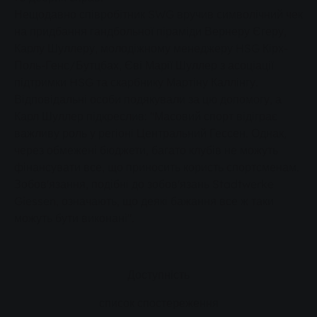
Нещодавно співробітник SWG вручив символічний чек
на придбання гандбольної піраміди Вернеру Єгеру,
Карлу Шуллеру, молодіжному менеджеру HSG Кірх-
Поль-Генс/Бутцбах, Єві Марії Шуллер з асоціації
підтримки HSG та скарбнику Мартіну Каллінгу.
Відповідальні особи подякували за цю допомогу, а
Карл Шуллер підкреслив: "Масовий спорт відіграє
важливу роль у регіоні Центральний Гессен. Однак,
через обмежені бюджети, багато клубів не можуть
фінансувати все, що приносить користь спортсменам.
Зобов'язання, подібні до зобов'язань Stadtwerke
Giessen, означають, що деякі бажання все ж таки
можуть бути виконані".
Доступність
список спостереження