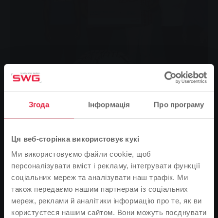
Згода
Інформація
Про програму
SWG-Pate Michael Rösner (2. v. l.) überreicht den
symbolischen Spendencheck an Karl Schuller (links),
Ця веб-сторінка використовує кукі
Jugendwart der HSG Kirch-/Pohl-Göns/Butzbach, Werner
Ми використовуємо файли cookie, щоб
Jäger (Mitte), 1. Vorsitzender der HSG, Eva Maria Schuller (2.
v. r.), Förderverein der HSG, und an Kassenwart Martin
персоналізувати вміст і рекламу, інтегрувати функції
Calling (rechts).
соціальних мереж та аналізувати наш трафік. Ми
Гандбольна команда Кірх-Поль-Генс/Бутцбах також
також передаємо нашим партнерам із соціальних
використовуватиме так звану гандбольну піраміду
мереж, реклами й аналітики інформацію про те, як ви
під час тренувань у майбутньому. Гроші на
користуєтеся нашим сайтом. Вони можуть поєднувати