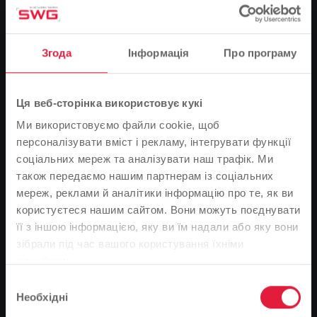
Згода
Інформація
Про програму
Ця веб-сторінка використовує кукі
Ми використовуємо файли cookie, щоб
персоналізувати вміст і рекламу, інтегрувати функції
соціальних мереж та аналізувати наш трафік. Ми
також передаємо нашим партнерам із соціальних
Bei der Scheckübergabe von links nach rechts: Jürgen
мереж, реклами й аналітики інформацію про те, як ви
Edelmann, Beisitzer des Skiclubs Busecker Tal, Tobias
користуєтеся нашим сайтом. Вони можуть поєднувати
Fleißner, erster Vorsitzender, SWG-Patin Claudia Grünbein
und Rolf Walther aus dem Trainerteam der Skigymnastik
її з іншою інформацією, яку ви їм надали або яку вони
Розпочався гірськолижний сезон. Підготовлені траси
Зверніть увагу
зібрали під час вашого користування їхніми
та глибокий сніг знову приваблюють зимових
службами.
На основі мови вашого браузера ми визначили
відпочивальників на гірські схили, серед яких багато
Вибір
мову веб-сайту.
членів гірськолижного клубу Busecker Tal. Спортсмени
Необхідні
згоди
регулярно виїжджають в гори разом, наприклад, на