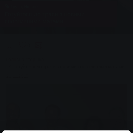
Група, Новини
Готуйтеся до траси з новими
спортивними матами
0
You are here:
Головна сторінка
Готуйтеся до траси з новими спортивними матами
20.11.2013