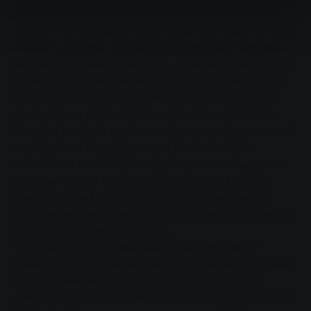
Готові до снігу
Щотижня до програми курсу гімнастики входять також
вправи на підлозі. Відповідний спортивний килимок є
частиною базового інвентарю. Донедавна члени клубу
користувалися зношеними матами в залі імені Віллі
Чеха. Оскільки придбання нових матів було б поза
фінансовими можливостями гірськолижного клубу,
Клаудія Грюнбайн вирішила підтримати гірськолижний
клуб однією з 75 добрих справ у ювілейний рік
Stadtwerke Giessen. У понеділок, 18 листопада, вона
вручила Тобіасу Фляйсснеру символічний чек на
пожертвування. Окрім спортивного спорядження,
SWG також спонсорувала 20 футболок з написом "Fit
for Snow" ("Готовий до снігу").
"Готовий до снігу" - ідеальний девіз для лижної
гімнастики", - підкреслила Клаудія Грюнбайн, яка вже
з нетерпінням чекає на свою наступну поїздку з
лижним клубом до Доломітових Альп. Перший голова