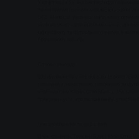
У співпраці з SV Garbenteich футбольна а
талановитим гравцям можливість взяти уча
DFB. Молодші учасники мали змогу отримат
успішну участь діти отримали набір, що скл
сертифікату та футбольного значка в золот
бронзовому кольорі.
Спроба рекорду
105 футболістів у віці від 5 до 13 років пр
розминки з гімнастикою, розтяжкою та фут
керівництвом Карла-Отто Манка. JFA також
тренувань усім, хто зацікавлений у постійн
Із задоволенням та амбіціями
Двоє тренерів, Торстен Бусс і Карл-Отто М