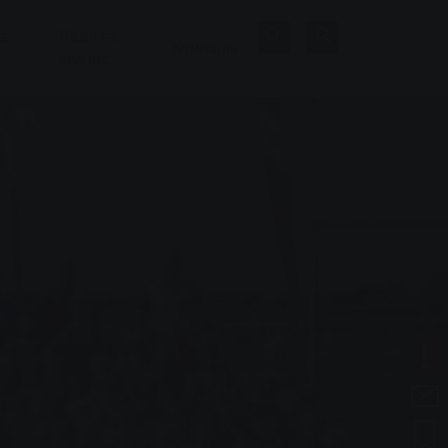
а
Лазні та
Компанія
велнес