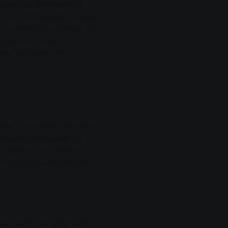
кадемія запропонувала
сть у футбольному значку
и значок дегустатора. За
адається з м'яча,
ому, срібному або
ойшли спеціальну програму
больною аеробікою під
 пропонує цей метод
ій тренувальній програмі.
анк, мають багаторічний