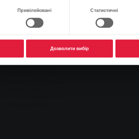
в різноманітну тренувальну
Продовжуйте
Зміна
Привілейовані
Статистичні
ренування під керівництвом
ла повну програму
Дозволити вибір
інчуючи технікою. Вивчення
динації були основними
чи тренувальні засоби,
і м'ячі та маятникові м'ячі,
ий проміжок часу. Воротарі
х до їхнього віку. Під час
ітні ігри та ігрові форми,
і знання на практиці.