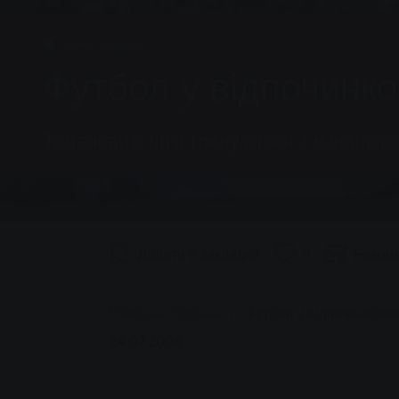
Група, Новини
Футбол у відпочинк
Талановиті діти тренуються з Юнацьк
Додати в закладки
0
Реком
You are here:
Головна сторінка
Футбол у відпочинков
24.07.2008