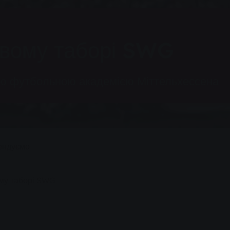
овому таборі SWG
ою футбольною академією Міттельхессена
ендуємо
ому таборі SWG