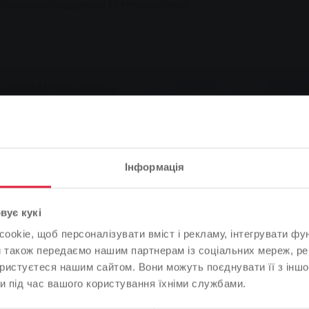
утбольною академією Міттельхессена
адемія Міттельгессена
A Карлом-Отто Манком
 гравців чоловічої та
вітав у спортивному
івробітник відділу
Інформація
Зверніть увагу
вує кукі
ом Карл-Отто Манк керував
okie, щоб персоналізувати вміст і рекламу, інтегрувати фу
На основі мови вашого браузера ми визначили мову веб-
ів, вихователів та
и також передаємо нашим партнерам із соціальних мереж, ре
сайту.
 щоб забезпечити
ористуєтеся нашим сайтом. Вони можуть поєднувати її з іншо
.
и під час вашого користування їхніми службами.
Це правильно, чи ви хотіли б змінити мову?
тбольної академії