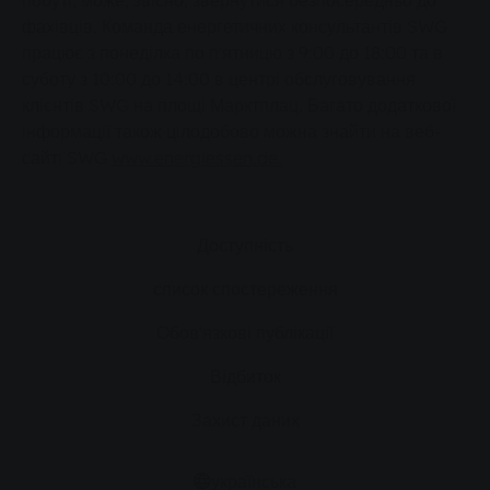
побуті, може, звісно, звернутися безпосередньо до
фахівців. Команда енергетичних консультантів SWG
працює з понеділка по п'ятницю з 9:00 до 18:00 та в
суботу з 10:00 до 14:00 в центрі обслуговування
клієнтів SWG на площі Марктплац. Багато додаткової
інформації також цілодобово можна знайти на веб-
сайті SWG
www.energiessen.de.
Доступність
список спостереження
Обов'язкові публікації
Відбиток
Захист даних
українська