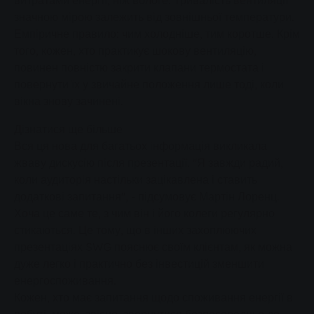
витратами енергії, ніж вологе. Тривалість вентиляції
значною мірою залежить від зовнішньої температури.
Емпіричне правило: чим холодніше, тим коротше. Крім
того, кожен, хто практикує шокову вентиляцію,
повинен повністю закрити клапани термостата і
повернути їх у звичайне положення лише тоді, коли
вікна знову зачинені.
Дізнатися ще більше
Вся ця нова для багатьох інформація викликала
жваву дискусію після презентації. "Я завжди радий,
коли аудиторія настільки зацікавлена і ставить
додаткові запитання", - підсумовує Мартін Лоренц.
Хоча це саме те, з чим він і його колеги регулярно
стикаються. Це тому, що в інших захоплюючих
презентаціях SWG пояснює своїм клієнтам, як можна
дуже легко і практично без інвестицій зменшити
енергоспоживання.
Кожен, хто має запитання щодо споживання енергії в