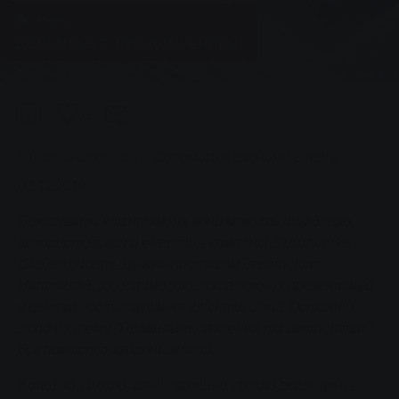
Новини
Допомога в економії енергії
0
You are here:
Головна сторінка
Допомога в економії енергії
08.11.2019
Показувати клієнтам, як вони можуть ощадливо
використовувати енергію - компанія Stadtwerke
Gießen робить це вже протягом десятиліть.
Наприклад, за допомогою захоплюючих презентацій
у центрі обслуговування клієнтів SWG. Останній
захід на тему "Правильне опалення та вентиляція"
був повністю заброньований.
Холодно і мокро зовні, затишно і тепло всередині -