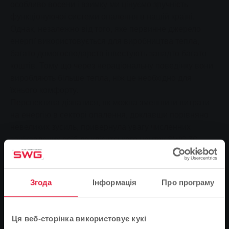
особливо восени і взимку ми цінуємо зручність
функціонуючої системи опалення в нашій країні.
Однак, незалежно від того, яке первинне джерело
енергії використовується для виробництва тепла,
багато домогосподарств інвестують занадто багато
коштів. Тому що через нераціональну поведінку вони
виробляють більше тепла, ніж це необхідно для
їхнього комфорту.
Перспектива дізнатися, як можна зменшити витрати
на енергію в секторі опалення, доклавши порівняно
невеликих зусиль, привернула увагу численних
зацікавлених осіб до клієнтського центру SWG 30
жовтня. "У нас було більше реєстрацій, ніж місць", -
пояснює Мартін Лоренц, консультант з питань
енергетики компанії Stadtwerke Gießen (SWG). Свою
Згода
Інформація
Про програму
презентацію "Опалення та вентиляція правильно" він
розпочав з демонстрації зв'язку між температурою в
приміщенні та потребами в тепловій енергії: "Кожен
Ця веб-сторінка використовує кукі
додатковий градус збільшує споживання енергії, а