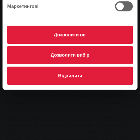
бізнес-партнерів, а вивільнені таким чином кошти
Маркетингові
спрямувати на підтримку соціальних організацій.
Включаючи цьогорічну різдвяну пожертву для
Веркштатської церкви, на різні добрі справи вже було
зібрано 55 000 євро.
Дозволити всі
Переобладнаний храм
Дозволити вибір
Назва Веркштаткірхе говорить сама за себе. Це тому,
що Mitmachmenschen - так називають себе
волонтери - працюють у приміщенні колишньої
Відхилити
Новоапостольської церкви на Едерштрассе. Тут
технічно грамотні пенсіонери щосереди з 14.30 до
16.30 ремонтують несправні електроприлади. "Наш
ремонтний центр - одна з найважливіших наших
послуг", - каже Крістоф Гайст. Він і соціальний
працівник Бербель Вайганд заснували церкву-
майстерню 13 років тому і продовжують розвивати
програму разом з іншими учасниками кампанії. Проєкт