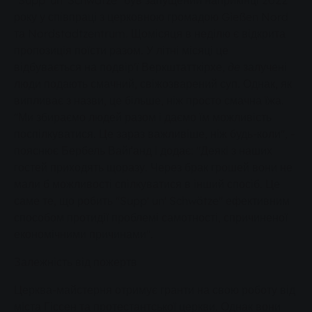
"Supp' un' Schwätze" був запущений наприкінці 2022
року у співпраці з церковною громадою Gießen Nord
та Nordstadtzentrum
.
Щомісяця в неділю є відкрита
пропозиція поїсти разом. У літні місяці це
відбувається на подвір'ї Веркштатткірхе
, де
залучені
люди подають смачний, свіжозварений суп. Однак, як
випливає з назви, це більше, ніж просто смачна їжа.
"Ми збираємо людей разом і даємо їм можливість
поспілкуватися. Це зараз важливіше, ніж будь-коли", -
пояснює Бербель Вайґанд і додає: "Деякі з наших
гостей приходять щоразу. Через брак грошей вони не
мали б можливості спілкуватися в інший спосіб. Це
саме те, що робить "Supp' un' Schwätze" ефективним
способом протидії проблемі самотності, спричиненої
економічними причинами".
Залежність від пожертв
Церква-майстерня отримує гранти на свою роботу від
міста Гіссен та протестантської церкви. Однак вони