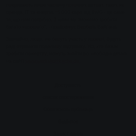
покривають лише частину поточних витрат, таких як
оренда, ІТ та енергія. "5 000 євро від SWG - це саме
те, що нам потрібно. З ними ми зможемо зробити
багато хорошого", - продовжує Бербель Вайґанд.
Звичайно, люди, які беруть участь у проекті, будуть
раді отримати подальшу підтримку. Усі, хто бажає
зробити пожертву, можуть знайти всі необхідні деталі
на сайті
www.werkstattkirche.de.
Доступність
список спостереження
Обов'язкові публікації
Відбиток
Захист даних