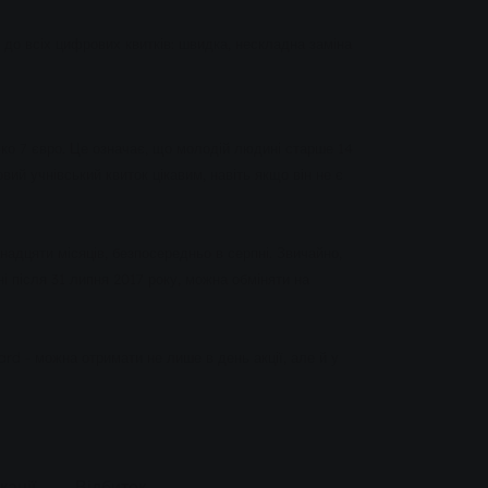
я до всіх цифрових квитків: швидка, нескладна заміна
ько 7 євро. Це означає, що молодій людині старше 14
вий учнівський квиток цікавим, навіть якщо він не є
надцяти місяців, безпосередньо в серпні. Звичайно,
і після 31 липня 2017 року, можна обміняти на
rd - можна отримати не лише в день акції, але й у
кації
Відбиток