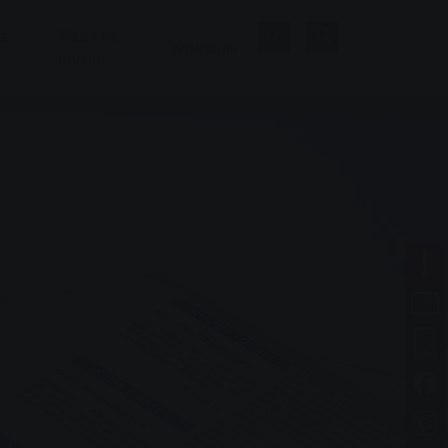
а
Лазні та
Компанія
велнес