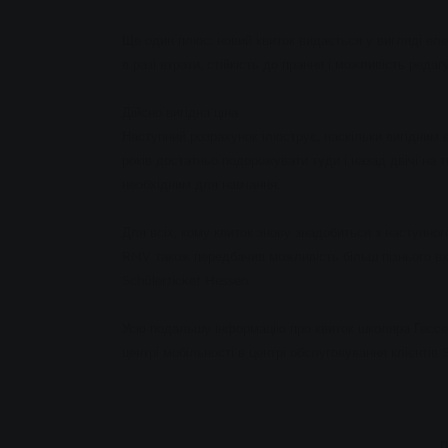
Ще один плюс: новий квиток видається у вигляді елект
в разі втрати, стійкість до прання і можливість редаг
Дійсно вигідна ціна
Наступний розрахунок ілюструє, наскільки вигідним 
років достатньо подорожувати туди і назад двічі на т
необхідним для навчання.
Для всіх, кому квиток знову знадобиться з наступног
RMV також передбачив можливість більш пізнього вход
Schülerticket Hessen.
Усю подальшу інформацію про квиток школяра Гессену
центрі мобільності в центрі обслуговування клієнт
Д