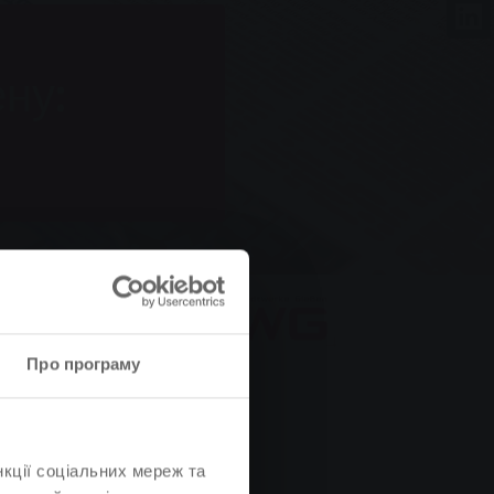
ну:
Про програму
нкції соціальних мереж та