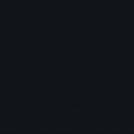
ронного квитка. Як наслідок, він пропонує ті ж опції, які застосовуютьс
увати власні дані через клієнтський портал в Інтернеті.
є студентський квиток Гессен: у перерахунку на тиждень він коштує близ
иждень у тарифній зоні Гіссена, щоб окупити витрати. Цей факт робить но
о навчального року, має сенс придбати квиток, який дійсний протягом два
у - завжди з першого числа наступного місяця. І ще: CleverCards, дійсн
 - наприклад, точні вимоги для його придбання або переходу з CleverCa
.
ів SWG на площі Марктплац або за телефоном 0641 708-1400
оступність
список спостереження
Обов'язкові публі