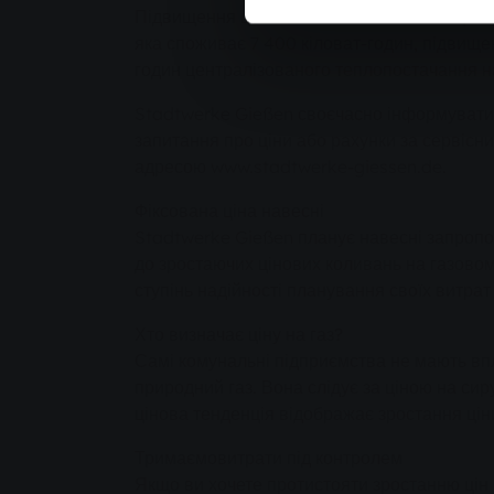
Підвищення цін вплине на споживачів цент
яка споживає 7 400 кіловат-годин, підвищен
годин централізованого теплопостачання на 
Stadtwerke Gießen своєчасно інформуватиме
запитання про ціни або рахунки за сервісни
адресою www.stadtwerke-giessen.de.
Фіксована ціна навесні
Stadtwerke Gießen планує навесні запропо
до зростаючих цінових коливань на газово
ступінь надійності планування своїх витрат 
Хто визначає ціну на газ?
Самі комунальні підприємства не мають впл
природний газ. Вона слідує за ціною на сир
цінова тенденція відображає зростання ціни
Тримаємо
витрати під контролем
Якщо ви хочете протистояти зростанню цін 