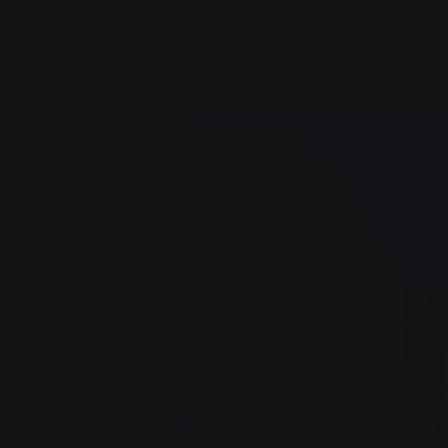
а
Лазні та
Компанія
велнес