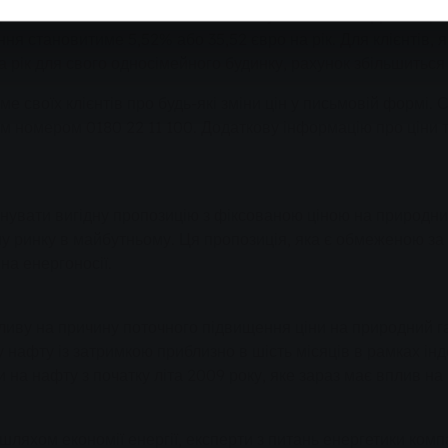
ралізованого теплопостачання наступним чином: Для кварт
ня становитиме 5,52% або 35,52 євро на рік. Для клієнтів, 
рік для свого односімейного будинку, рахунок збільшиться 
 своїх клієнтів про будь-які зміни цін у письмовій формі. 
м номером 0180 22 11 100. Додаткову інформацію про ціни т
нувати вигідну пропозицію з фіксованою ціною на природни
му ринку в майбутньому. Ця пропозиція, яка є обмеженою за
на енергоносії.
иву на причину поточного підвищення ціни на природний газ
у нафту із затримкою приблизно в шість місяців в рамках інд
 на нафту з початку літа 2009 року, яке зараз має вплив на
шляхом економії енергії, експерти з питань енергетики ком