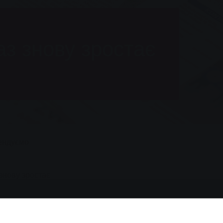
аз знову зростає
ендуємо
знову зростає