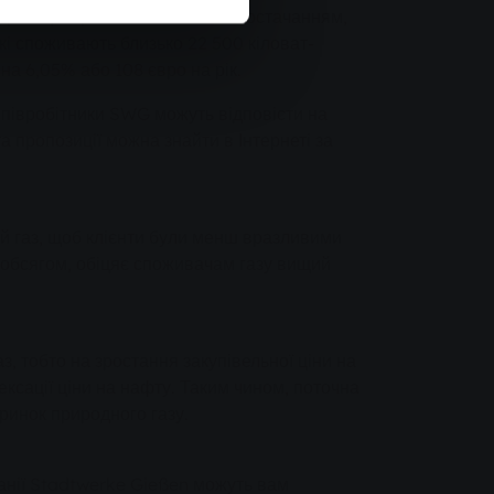
ири з централізованим теплопостачанням,
які споживають близько 22 500 кіловат-
на 6,05% або 108 євро на рік.
Співробітники SWG можуть відповісти на
а пропозиції можна знайти в Інтернеті за
й газ, щоб клієнти були менш вразливими
 обсягом, обіцяє споживачам газу вищий
, тобто на зростання закупівельної ціни на
ексації ціни на нафту. Таким чином, поточна
 ринок природного газу.
панії Stadtwerke Gießen можуть вам