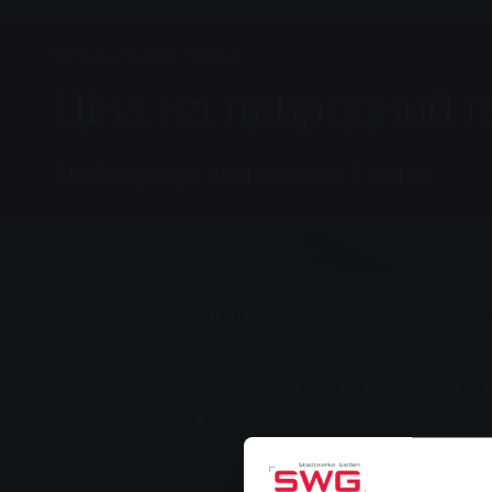
Група, Енергія, Новини
Ціна на природний г
SWG коригує ціни на газ з 1 квітня
Додати в закладки
0
Реком
You are here:
Головна сторінка
Ціна на природний газ 
18.02.2010