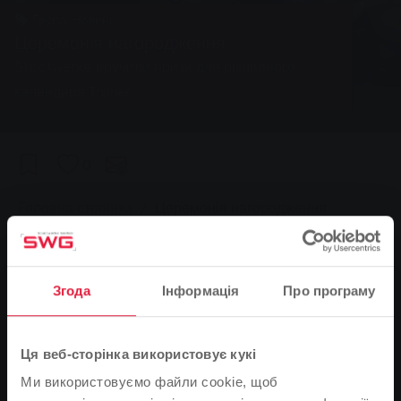
Група, Новини
Церемонія нагородження
Stadtwerke вручили призи для різдвяного
календаря Troher
0
You are here:
Головна сторінка
Церемонія нагородження
04.02.2006
Stadtwerke вручили призи для різдвяного календаря
Згода
Інформація
Про програму
Troher
Ця веб-сторінка використовує кукі
Ми використовуємо файли cookie, щоб