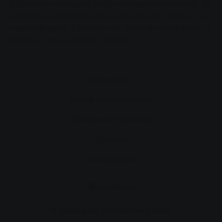
різдвяного календаря SWG у натуральну величину. За
кожними дверцятами був захований приз. Кожен, хто
відкривав двері з цифрою сім, також міг взяти участь у
розіграші трьох головних призів.
Доступність
список спостереження
Обов'язкові публікації
Відбиток
Захист даних
українська
© 2020-2026 Stadtwerke Gießen