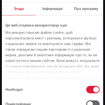
Новини
Згода
Інформація
Про програму
Автобусом на Wäldchesfest
Ця веб-сторінка використовує кукі
0
Ми використовуємо файли cookie, щоб
персоналізувати вміст і рекламу, інтегрувати функції
You are here:
Головна сторінка
Автобусом на Wäldchesfest
соціальних мереж та аналізувати наш трафік. Ми
14.09.2017
також передаємо нашим партнерам із соціальних
мереж, реклами й аналітики інформацію про те, як ви
Цього року Stadtwerke Gießen (SWG) знову пропонує
користуєтеся нашим сайтом. Вони можуть поєднувати
додаткові автобусні рейси до Шиффенберга на
її з іншою інформацією, яку ви їм надали або яку вони
фестиваль "Вельдешфест" Асоціації п'ятдесятих.
Зверніть увагу
зібрали під час вашого користування їхніми
службами.
На основі мови вашого браузера ми визначили
Традиційний фестиваль п'ятдесятих років Асоціації
Вибір
п'ятдесятників відбудеться у неділю 17 вересня. Щоб
мову веб-сайту.
Необхідні
згоди
відзначити святкування на Шиффенберзі, цього року
Це правильно, чи ви хотіли б змінити мову?
SWG вкотре подовжила розклад руху 6-го маршруту.
"Додаткові автобуси курсуватимуть між зупинками
Привілейовані