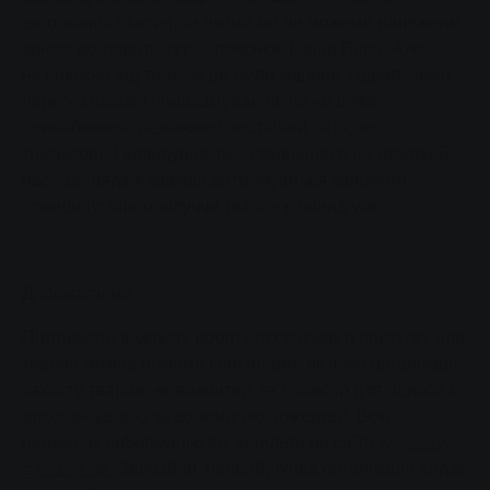
екзотичних тварин, за якими ми не можемо належним
чином доглядати тут", - пояснює Ганна Верн. Але
незалежно від того, чи це миле кошеня з ідеальними
перспективами прилаштування, чи не дуже
привабливий, гавкаючий постійний гість, чи
тимчасовий відвідувач, який залишився на короткий
час - доглядачі завжди дотримуються залізного
принципу: благополуччя тварин є понад усе.
Допомагаємо
Підтримати важливу роботу гіссенського притулку для
тварин можна різними способами: як член організації
захисту тварин, як волонтер, як спонсор для одного з
вихованців або за допомогою пожертви. Всю
необхідну інформацію ви знайдете на сайті
www.tsv-
giessen.de.
Звичайно, неприбуткова організація видає