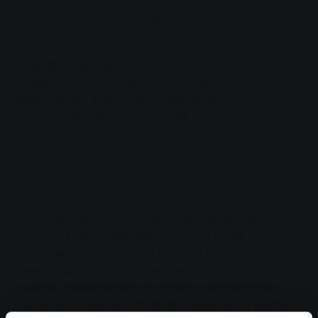
Tiere ein neues Zuhause und wäre bestimmt froh, schon bald
zu einer netten Familie zu gehören.
Співробітники притулку для тварин у Гіссені
опікуються знайденими, покинутими та
відмовленими тваринами в регіоні. Stadtwerke
Giessen підтримує цю ініціативу, виділивши 5 000
євро.
Протягом року в гіссенському притулку для тварин
живуть від 700 до 800 представників різних видів -
собаки, коти, кролики, різні птахи та багато інших.
Кожен з цих дуже різних мешканців має індивідуальні
потреби. Задоволення цих потреб і забезпечення
відповідного для кожного виду тварин житла коштує