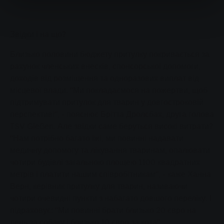
Звідки і на що?
Близько половини бюджету притулку покривається за
рахунок членських внесків, спонсорської допомоги,
доходів від розміщення та одноразових виплат від
місцевої влади. "Ми покладаємося на пожертви, щоб
підтримувати притулок для тварин у довгостроковій
перспективі", - пояснює Брітта Дролсбах, друга голова
TSV Gießen. Але звідки саме беруться високі витрати?
"Нам потрібно багато їжі, ми повинні надавати
медичну допомогу та лікування тваринам, опалювати
чотири будівлі загальною площею 1100 квадратних
метрів і платити нашим співробітникам", - каже Ханна
Верн, керівник притулку для тварин, називаючи
чотири очевидні пункти з набагато довшого переліку. І
підраховує: "Ми повинні брати близько 20 євро на
день за собаку і близько 10 євро за кота".