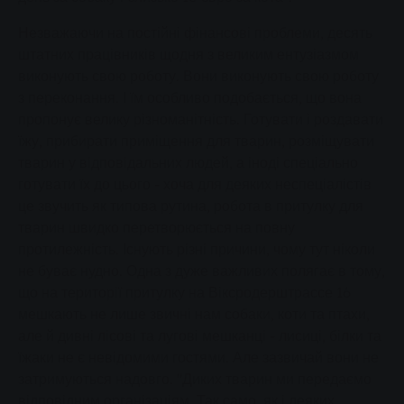
Незважаючи на постійні фінансові проблеми, десять
штатних працівників щодня з великим ентузіазмом
виконують свою роботу. Вони виконують свою роботу
з переконання. І їм особливо подобається, що вона
пропонує велику різноманітність. Готувати і роздавати
їжу, прибирати приміщення для тварин, розміщувати
тварин у відповідальних людей, а іноді спеціально
готувати їх до цього - хоча для деяких неспеціалістів
це звучить як типова рутина, робота в притулку для
тварин швидко перетворюється на повну
протилежність. Існують різні причини, чому тут ніколи
не буває нудно. Одна з дуже важливих полягає в тому,
що на території притулку на Віксродерштрассе 16
мешкають не лише звичні нам собаки, коти та птахи,
але й дивні лісові та лугові мешканці - лисиці, білки та
їжаки не є невідомими гостями. Але зазвичай вони не
затримуються надовго. "Диких тварин ми передаємо
відповідним організаціям. Так само, як і деяких