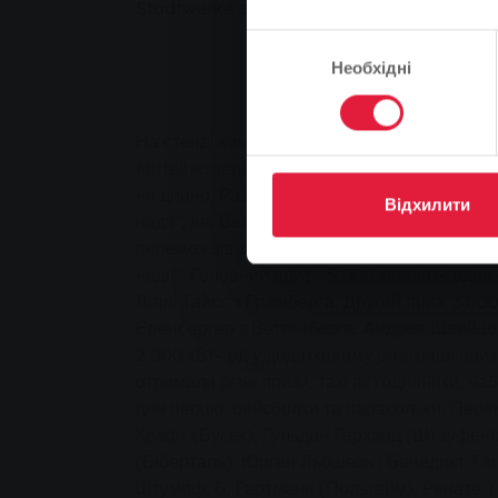
Stadtwerke вручила призи
Вибір
Необхідні
згоди
На стенді компанії Stadtwerke Gießen AG н
MittelhessenSchau у вихідні можна було по
не дивно. Разом з Герхардом Беккером, кері
Відхилити
надії", Іна Веллер, керівник відділу маркет
переможців додаткового розіграшу призів S
надії". Головний приз - 5 000 кіловат-годин
Ліллі Тайсс з Грюнберга. Другий приз, 3 000
Еренбергер з Веттенберга. Андреа Швейце
2 000 кВт-год у додатковому розіграші призі
отримали різні призи, такі як годинники, н
для перцю, бейсболки та парасольки. Пер
Крафт (Бусек), Гульдан Герхард (Штауфен
(Біберталь), Юрген Льошель і Бенедикт Ті
Штумпф, Б. Гартманн (Польгайм), Ренате Т