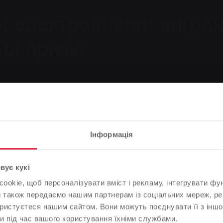
н електроенергії вигран
ші призів
Інформація
ендуємо
Зверніть увагу
вує кукі
лектроенергії виграно в додатковому розіграші призів
okie, щоб персоналізувати вміст і рекламу, інтегрувати фу
На основі мови вашого браузера ми визначили мову веб-
и також передаємо нашим партнерам із соціальних мереж, ре
сайту.
ористуєтеся нашим сайтом. Вони можуть поєднувати її з іншо
и під час вашого користування їхніми службами.
Це правильно, чи ви хотіли б змінити мову?