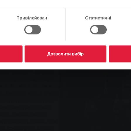
Продовжуйте
Зміна
Привілейовані
Статистичні
а виставці
бачити щасливі обличчя. І
вником організації "Туру
Дозволити вибір
ингу SWG, привітала
WG в рамках акції "Тур
 електроенергії - виграла
 кВт-год, отримав Генріх
р зі Штауфенберга виграла
в. Володарі місць з 4 по 20
абори для еспресо, млинки
еможцями стали Оттмар
берг), Романа Бендер
мм (Грюнберг), Ханне-Лоре
іль (Франкфурт), Моніка