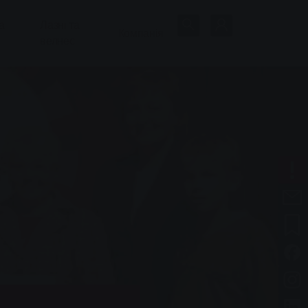
а
Лазні та
Компанія
велнес