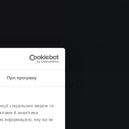
о в
Про програму
нкції соціальних мереж та
клами й аналітики
ю інформацією, яку ви їм