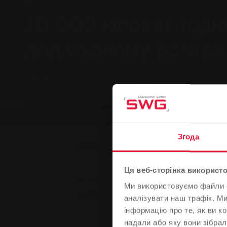
Група, Новини
10 000 кіловат-годи
додатковому розігра
Stadtwerke вручила призи
Згода
Додати в закладки
0
Реком
Ця веб-сторінка використо
You are here:
Головна сторінка
10 000 кіловат-годин е
Ми використовуємо файли co
02.11.2004
аналізувати наш трафік. М
інформацію про те, як ви к
надали або яку вони зібрал