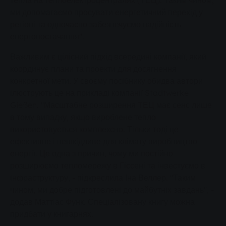
тепла на теплоелектроцентралях (ТЕЦ). Таким чином,
ми допомагаємо просувати енергетичний перехід у
регіоні та одночасно забезпечуємо надійність
енергопостачання".
Важливим є цілісний підхід всередині компанії, який
координує плани та проекти для досягнення
конкретної мети. У своєму посібнику обидва автори
ілюструють це на прикладі компанії Stadtwerke
Gießen. "Масштабне розширення ТЕЦ має сенс лише
в тому випадку, якщо вироблене тепло
використовується комплексно. Тільки тоді це
ефективне і нешкідливе для клімату виробництво
енергії. Це одна з причин, чому ми постійно
розширюємо тепломережу в Гіссені та інвестуємо в
інфраструктуру, - підкреслила Іна Веллер. "Таким
чином, ми добре підготовлені до майбутніх завдань", -
додав Маттіас Функ. Спеціалізовану книгу можна
придбати у книгарнях.