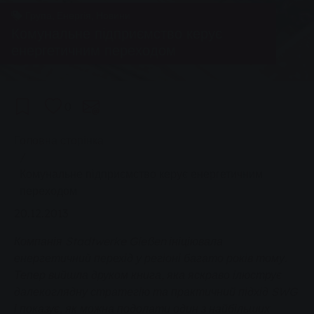
Група, Енергія, Новини
Комунальне підприємство керує
енергетичним переходом
0
You are here:
Головна сторінка
Комунальне підприємство керує енергетичним
переходом
20.12.2013
Компанія Stadtwerke Gießen ініціювала
енергетичний перехід у регіоні багато років тому.
Тепер вийшла друком книга, яка яскраво ілюструє
далекоглядну стратегію та практичний підхід SWG
і показує, як можна подолати один з найбільших