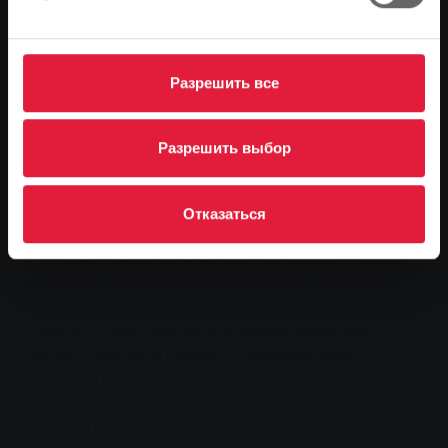
эксперта IHK в качестве основного докладчика на городском
экологическом собрании 21 сентября этого года. "Проводя такие
мероприятия, мы хотим помочь нашим муниципальным партнерам
Разрешить все
в решении их специфических практических проблем", - объясняет
Михаэль Рёснер, руководитель отдела продаж для частных и
коммерческих клиентов SWG.
Разрешить выбор
Йоханнес Герольд оказал эту практическую помощь в своей
презентации. Он объяснил все важные взаимосвязи, которые
играют роль в освещении. После краткого описания физических и
Отказаться
биологических принципов энергоменеджер перешел к факторам
цветопередачи, цвета света, цветовой температуры и индекса
цветопередачи. Затем он представил различные типы ламп и
описал их экономическую эффективность.
Вторая часть презентации была посвящена определению
размеров освещения и, разумеется, законодательным
требованиям к офисам. Разумеется, эксперт также указал на
потенциальную экономию, которую можно получить благодаря
возможным преобразованиям, и проиллюстрировал это