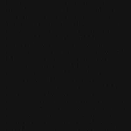
Корни спортивного стэкинга лежат в простой игре,
которая была изобретена в Калифорнии в 1980-х
годах и выпущена на рынок под названием "Kup
Stax". Учитель начальной школы Боб Фокс разработал
распространенные сегодня соревновательные
дисциплины 3-3-3, 3-6-3 и "Цикл". В 3-3-3 задача
состоит в том, чтобы построить и разобрать три
маленькие пирамиды из трех стаканчиков каждая. В 3-
6-3 нужно сложить две пирамиды из трех и одну
пирамиду из шести в центре. А Цикл, высшая
дисциплина, начинается с 3-6-3, затем две пирамиды
по шесть и стопка 1-10-1. Затем все это снова
разбирается так, чтобы осталась формация 3-6-3, и
цикл завершается. Помимо индивидуальных
соревнований, существуют также эстафеты и парные
соревнования. В парных соревнованиях два человека
складывают чашки в цикл, причем один партнер
использует только правую руку, а другой - только
левую. В парных соревнованиях между родителями и