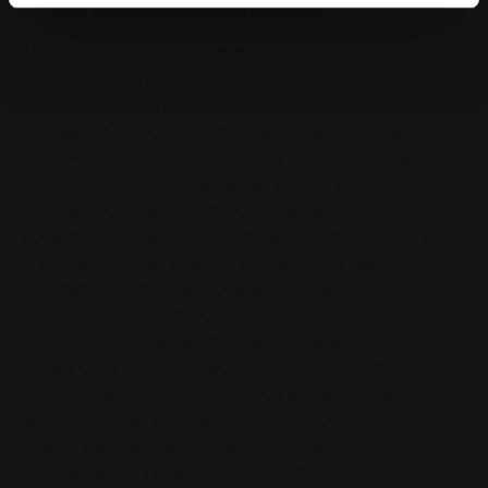
разряде между родителями и детьми.
Много положительных эффектов
"Спортивная группа SG Wißmar - это еще один
отличный пример "Spiel' Dein Spiel", - говорит
Штефани Орлик, ответственная за кампанию в
Stadtwerke Gießen (SWG). И на то есть несколько
причин. Во-первых, клуб ведет отличную работу с
молодежью. С другой стороны, сам вид спорта
убедителен. Ведь чтобы быть действительно быстрым
в укладке, правая и левая руки должны идеально
работать вместе. Тренировка этого навыка
активизирует обе стороны мозга, что имеет различные
положительные эффекты. Например, в мозгу
образуются новые связи, которые помогают при
освоении других навыков. Так, ученые смогли
доказать в ходе исследования, что всего шесть
недель тренировок по стэкингу положительно влияют
на успеваемость школьников по чтению.