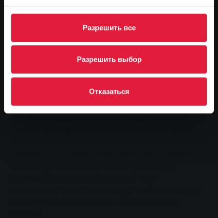
покрывает стену глиняной суспензией. Так
называемый бентонит служит смазкой и
стабилизирует ствол скважины.
Разрешить все
18 апреля специализированная компания по заказу
SWG начала использовать буровые головки меньшего
Разрешить выбор
размера, чтобы пробить грунт и постепенно
расширить водопропускную трубу до
запланированного диаметра в 90 сантиметров. В
Отказаться
общей сложности потребовалось семь проходов,
прежде чем в пятницу 27 апреля буровая установка
смогла протащить систему труб под Ланом.
Помимо двух труб центрального отопления, SWG
также проложила несколько пустых кабелепроводов,
например, для кабелей передачи данных. Маттиас
Функ объясняет причину: "Это, вероятно, наш
последний шанс на десятилетия. И опыт
подсказывает нам, что эти пустые трубы пригодятся
нам раньше, чем мы можем себе представить
сегодня".