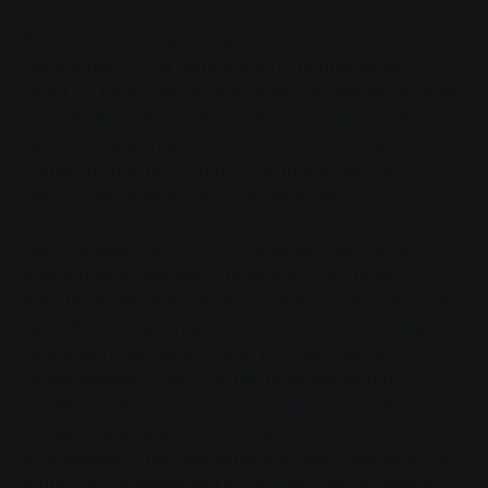
Большие логистические усилия
Одна только труба центрального отопления весит
почти 9,3 тонны при общей длине 140 метров. К этому
добавляется вес буровой головки и пустых труб.
Такие размеры требуют огромных логистических
усилий, но они того стоят - и не только для SWG.
Новый трубопровод централизованного
теплоснабжения - важный шаг на пути к повышению
энергоэффективности. Он сокращает расстояние
между генерирующими станциями в Вестбаде и
точками потребления в Нордштадте примерно в два
раза. Это снижает транспортные потери и повышает
надежность поставок. Кроме того, чем более
разветвленной будет сеть централизованного
теплоснабжения, тем лучше Stadtwerke Gießen
сможет управлять своими генерирующими
установками и тем эффективнее будет производство
тепла. Это означает, что в будущем SWG придется