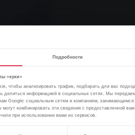
Подробности
лы «куки»
Обратите внимание
e, чтобы анализировать трафик, подбирать для вас подход
В зависимости от языка вашего браузера мы заранее
ть делиться информацией в социальных сетях. Мы передае
определили язык сайта.
рам Google: социальным сетям и компаниям, занимающимся 
 могут комбинировать эти сведения с предоставленной вам
Правильно ли это, или вы хотите изменить язык?
чили при использовании вами их сервисов.
Продолжить
Изменить