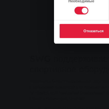
Необходимые
согласия
Отказаться
SWG поддерживает
спортивное оборуд
Stadtwerke Gießen поддерживает Jugendgolf
с молодежью гольф-клуб Lich опровергает 
по гольфу, клуб предлагает специальные т
стойки и технических гантелей.
Гольф - физически тяжелый вид спорта, в 