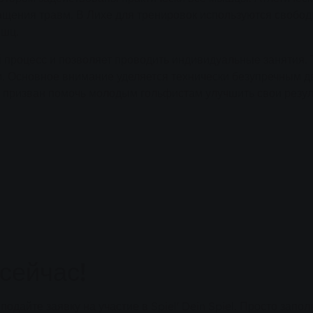
щения травм. В Лихе для тренировок используются свободны
ышц.
 процесс и позволяет проводить индивидуальные занятия.
. Основное внимание уделяется технически безупречным д
 призван помочь молодым гольфистам улучшить свои резу
сейчас!
одайте заявку на участие в Spiel' Dein Spiel. Просто запо