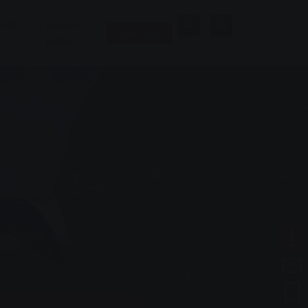
нная
Бани и
Компания
велнес