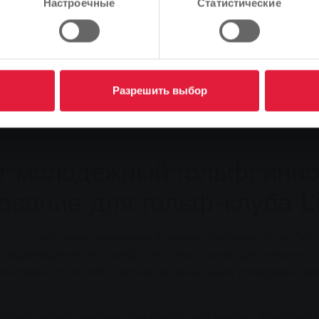
Настроечные
Статистические
Разрешить выбор
 молодежный гольф: инн
ование для гольф-клуба L
 Lich e.V. пожертвованием в рамках кампании "Spiel' Dein
предубеждение, что гольф - это спорт только для пожилых
ренировки по легкой атлетике, которые были усовершенств
котором задействованы практически все мышцы. Атлетическ