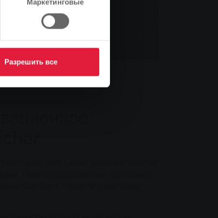
Маркетинговые
Разрешить все
овационное
icher
 Spiel" 2025 года. Своей успешной работой
 людей. Помимо традиционных тренировок
ованы благодаря передаче в дар новой
ие тренировки служат не только для