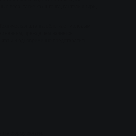
е веса, такие как штанга, гантели и гири,
 Техническая штанга облегчает молодым
вижениям, прежде чем начнется
льтаты и одновременно предотвратить
лните форму заявки.