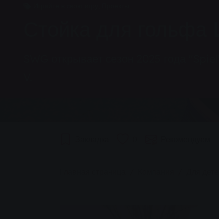
Играйте в свою игру, Проекты
Стойка для гольфа 
SWG открывает сезон 2025 года "Spiel'
V.
Закладка
0
Рекомендуем
You are here:
Главная страница
Компания
Для дете