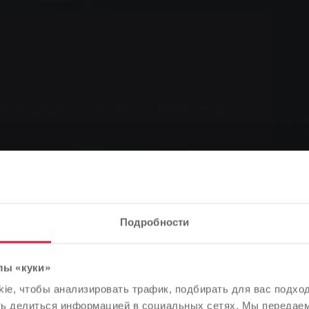
роехала из Гиссена в Веттенберг
Подробности
лы «куки»
Обратите внимание
e, чтобы анализировать трафик, подбирать для вас подход
В зависимости от языка вашего браузера мы заранее
ть делиться информацией в социальных сетях. Мы передае