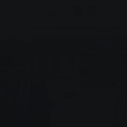
нная
Бани и
Компания
велнес