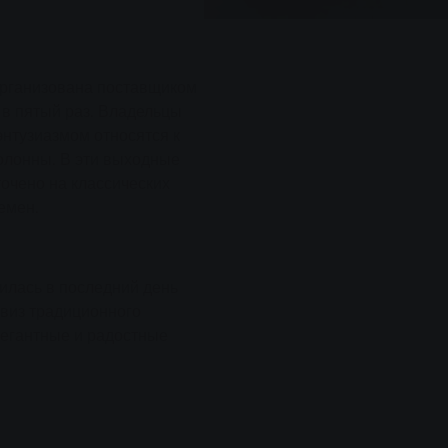
организована поставщиком
 в пятый раз. Владельцы
энтузиазмом относятся к
колонны. В эти выходные
очено на классических
емен.
илась в последний день
евиз традиционного
легантные и радостные