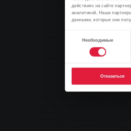
Автоколонна старинных автомобилей проех
действиях на сайте партне
аналитикой. Наши партнеры
данными, которые они полу
Выбор
В воскресенье на территории компании St
Необходимые
согласия
собрались многочисленные владельцы и эн
автомобилей. Поводом для встречи стала 
классических автомобилей из Гиссена в В
Глейберг.
Отказаться
Колонна из примерно 20 классических авт
10.30 утра на 18-й фестиваль "Золотые ста
мэр Веттенберга Герхард Шмидт. Техниче
Райнхард Пауль также принял участие в п
автомобиле. Член правления SWG Райнхар
маркетингу Ина Веллер отправились в Кро
Mercedes Benz 170 S Cabrio B 1950 года и
Coupe. Винтажный автомобиль 1950 года 