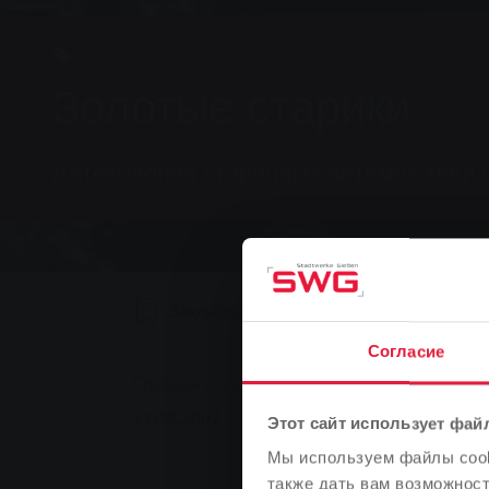
Группа, Новости
Золотые старики
Автоколонна старинных автомобилей п
Закладка
0
Рекомендуем
Согласие
You are here:
Главная страница
Золотые старики
21.08.2007
Этот сайт использует фай
Мы используем файлы cooki
также дать вам возможнос