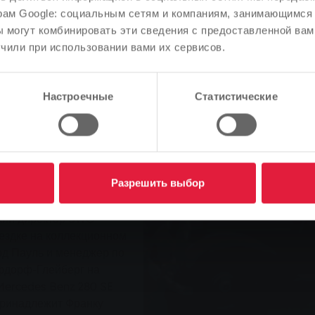
ала из Гиссена в Веттенберг
определили язык сайта.
рам Google: социальным сетям и компаниям, занимающимся 
 могут комбинировать эти сведения с предоставленной вам
Правильно ли это, или вы хотите изменить язык?
чили при использовании вами их сервисов.
Продолжить
Изменить
adtwerke Gießen AG (SWG)
Настроечные
Статистические
тузиасты классических
запланированная колонна
еттенберг/Крофдорф-
Разрешить выбор
омобилей отправилась в
рики". Возглавил колонну
ский директор SWG
оездке на коллекционном
д Пауль и менеджер по
фдорф-Глейберг на
 Mercedes Benz 280 SE
принадлежит Франку