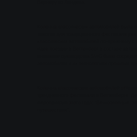
Вернеру из Линдена.
Колонна классических автомобилей была 
энергии для традиционного фестиваля уже
классических автомобилей по-прежнему с 
идее поездки в Веттенберг в составе авто
внимание руководства SWG было сосредот
автомобилях и их технологиях прошлых вр
Колонна классических автомобилей отправ
трехдневного фестиваля в Веттенберге. Д
мероприятия этого года: "Вечнозеленые, э
путешествия".