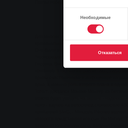
Призы победителям первого фестиваля кр
Выбор
Необходимые
согласия
Для многих участников конкурса первого Г
криминальных триллеров их криминалистич
Они были выбраны победителями из более
Отказаться
"позировали" шесть знаменитых детективо
Гиссена. Вчера руководитель отдела прод
компании Stadtwerke Gießen AG (SWG) Ми
призы счастливчикам в инфоцентре на ры
приз, а именно роль второго плана в одно
Tatort, достался Монике Монтер из Веттенбе
можно будет увидеть на экране - надеюсь, н
приз - ваучер на велосипед стоимостью 45
компанией SWG, - Михаэль Рёснер вручил 
которого представлял его сын Ян Магнус. 
Saeco от Kreuter-Vending, получил Рюдигер