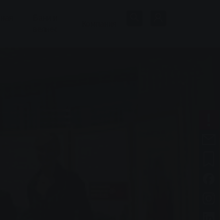
нная
Бани и
Компания
велнес