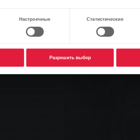
иминальных триллеров в Гиссене
Продолжить
Изменить
Настроечные
Статистические
иссенского фестиваля
еское чутье оправдалось.
 чем 200 ищеек, которым
Разрешить выбор
в на пешеходной зоне
аж частным клиентам
хаэль Рёснер вручил
ночной площади. Главный
й из следующих постановок
рга. Так что скоро ее
е в виде трупа. Второй
0 евро, предоставленный
Хорсту Юнгеру из Гиссена,
Третий приз, кофемашину
 Роттер из Гиссена;