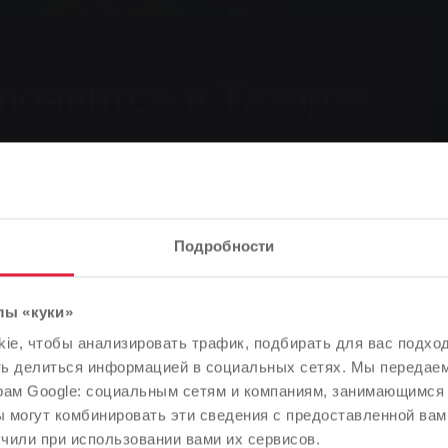
появится в Таторте
я криминальных триллеров в Гиссене
Подробности
лы «куки»
Обратите внимание
e, чтобы анализировать трафик, подбирать для вас подход
оявится в Таторте
В зависимости от языка вашего браузера мы заранее
ть делиться информацией в социальных сетях. Мы передае
определили язык сайта.
рам Google: социальным сетям и компаниям, занимающимся 
 могут комбинировать эти сведения с предоставленной вам
Правильно ли это, или вы хотите изменить язык?
чили при использовании вами их сервисов.