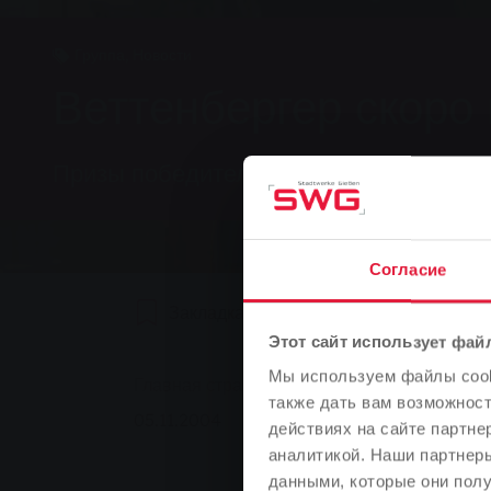
Группа, Новости
Веттенбергер скоро 
Призы победителям первого фестивал
Согласие
Закладка
0
Рекомендуем
Этот сайт использует фай
You are here:
Мы используем файлы cooki
Главная страница
Веттенбергер скоро п
также дать вам возможнос
05.11.2004
действиях на сайте партне
аналитикой. Наши партнеры
данными, которые они полу