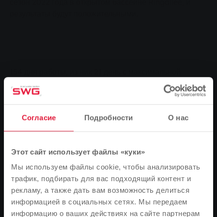
сезон 2022 года в открытом бассейне Ringallee, и
результаты будут положительными.
154 дня работы, из них 21 день с максимальной
температурой 30 градусов и выше - 2022 год стал
исключительным летом для открытых бассейнов. Это
отразилось и на количестве посетителей,
Согласие
Подробности
О нас
зарегистрированных в бассейнах Гиссена. Около 161
000 человек воспользовались возможностью
охладиться и провести приятные часы в одном из
Этот сайт использует файлы «куки»
трех открытых бассейнов. Только в открытом
бассейне Ringallee, который закроет свои двери в
Мы используем файлы cookie, чтобы анализировать
2022 году 25 сентября, побывали 123 000 человек.
трафик, подбирать для вас подходящий контент и
Таким образом, этот сезон превзошел рекордный 2019
рекламу, а также дать вам возможность делиться
год.
информацией в социальных сетях. Мы передаем
информацию о ваших действиях на сайте партнерам