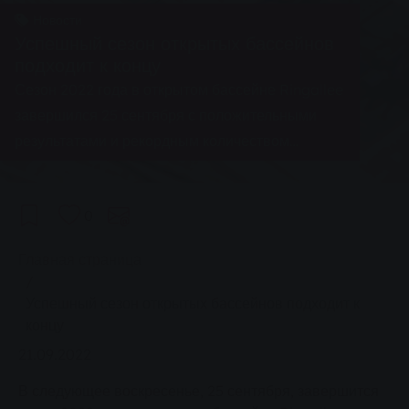
Новости
Успешный сезон открытых бассейнов
подходит к концу
Сезон 2022 года в открытом бассейне Ringallee
завершился 25 сентября с положительными
результатами и рекордным количеством
посетителей.
0
You are here:
Главная страница
Успешный сезон открытых бассейнов подходит к
концу
21.09.2022
В следующее воскресенье, 25 сентября, завершится