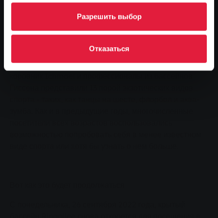
Разрешить выбор
Отличное место для популярного мероприятия
17 июля SWG пригласила людей на "Spiel' Dein Spiel -
Отказаться
День города" в открытый бассейн Ringallee.
Множество клубов из Гиссена и региона, цирковой
коровник Ichmael и профессионалы из бассейнов
Гиссена представили 13 порой экзотических видов
спорта - таких, как танцы на шесте, флорбол и аква-
зумба. Как и в предыдущие годы, многочисленные
посетители всех возрастов воспользовались
возможностью попробовать себя в менее известном
виде спорта или хотя бы узнать о нем больше.
Вот как это будет продолжаться
С понедельника, 26 сентября 2022 года, крытый
бассейн Ringallee снова откроется для посещения в