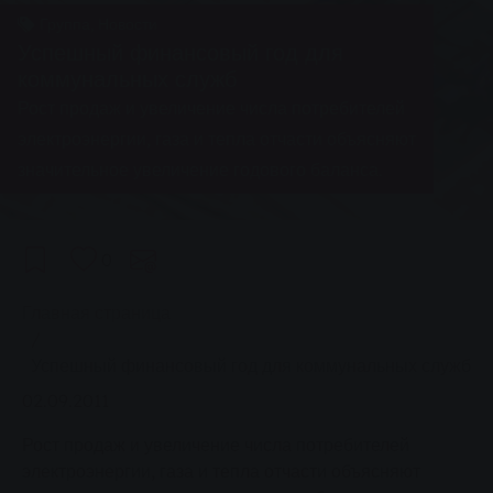
Группа, Новости
Успешный финансовый год для
коммунальных служб
Рост продаж и увеличение числа потребителей
электроэнергии, газа и тепла отчасти объясняют
значительное увеличение годового баланса.
0
You are here:
Главная страница
Успешный финансовый год для коммунальных служб
02.09.2011
Рост продаж и увеличение числа потребителей
электроэнергии, газа и тепла отчасти объясняют