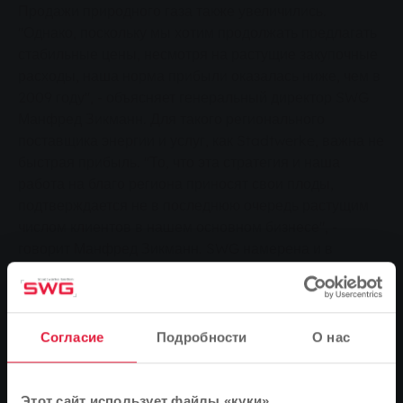
Продажи природного газа также увеличились.
"Однако, поскольку мы хотим продолжать предлагать
стабильные цены, несмотря на растущие закупочные
расходы, наша норма прибыли оказалась ниже, чем в
2009 году", - объясняет генеральный директор SWG
Манфред Зикманн. Для такого регионального
поставщика энергии и услуг, как Stadtwerke, важна не
быстрая прибыль. "То, что эта стратегия и наша
работа на благо региона приносят свои плоды,
подтверждается не в последнюю очередь растущим
числом клиентов в нашем основном бизнесе", -
говорит Манфред Зикманн. SWG намерена и в
будущем опираться на свою успешную модель:
обслуживание клиентов на местах, увеличение
стоимости в городе и регионе и инвестиции в
современные технологии, такие как производство
Согласие
Подробности
О нас
электроэнергии и тепла из возобновляемых
источников.
Этот сайт использует файлы «куки»