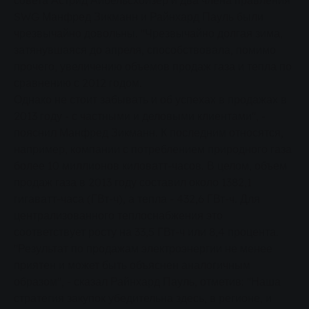
совета Астрид Айбельсхойзер и два члена правления
SWG Манфред Зикманн и Райнхард Пауль были
чрезвычайно довольны. "Чрезвычайно долгая зима,
затянувшаяся до апреля, способствовала, помимо
прочего, увеличению объемов продаж газа и тепла по
сравнению с 2012 годом.
Однако не стоит забывать и об успехах в продажах в
2013 году - с частными и деловыми клиентами", -
пояснил Манфред Зикманн. К последним относятся,
например, компании с потреблением природного газа
более 10 миллионов киловатт-часов. В целом, объем
продаж газа в 2013 году составил около 1382,1
гигаватт-часа (ГВт-ч), а тепла - 432,6 ГВт-ч. Для
централизованного теплоснабжения это
соответствует росту на 33,5 ГВт-ч или 8,4 процента.
"Результат по продажам электроэнергии не менее
приятен и может быть объяснен аналогичным
образом", - сказал Райнхард Пауль, отметив: "Наша
стратегия закупок убедительна здесь, в регионе, и