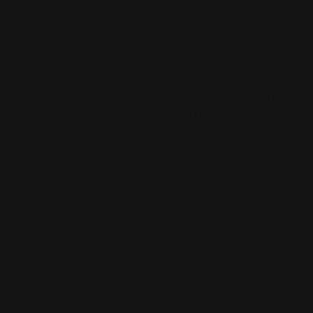
концепция создает прецедент далеко за пределами
Центрального Гессена. В 2014 году компания
Stadtwerke Gießen взяла на себя управление
тепловым пунктом нового жилого комплекса в
Пульсене, Саксония. "За последние несколько лет мы
сделали бесчисленное количество шагов вперед по
нашему пути", - говорит Райнхард Пауль. Его коллега
по правлению Манфред Зикманн добавил: "Я горжусь
тем, чего мы достигли за это время. Лично я хотел бы
поблагодарить всех, кто ежедневно вносил свой
вклад в развитие компании, чтобы через несколько
месяцев я мог спокойно встать у руля". "Манфред
Зикманн уйдет в отставку в конце ноября 2014 года.
Его сменит инженер-технолог Йенс Шмидт - в
настоящее время управляющий директор RWE
Netzservice GmbH в Зигене.