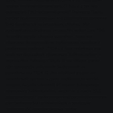
годов. Именно тогда была введена в эксплуатацию
первая теплоэлектроцентраль (ТЭЦ), и с тех пор
количество ТЭЦ постоянно росло". Райнхард Пауль
считает особенно важным, что стратегия расширения
SWG базируется на нескольких столпах. "Мы
опираемся на сочетание множества небольших ТЭЦ
по всему городу, крупных установок, таких как
установка по переработке термических остатков и
снабжению энергией (TREA), и перспективных вех,
таких как биогазовая установка в Хойхельхайме", -
перечисляет Райнхард Пауль. В настоящее время
идет процедура получения разрешения на
строительство TREA II. Это позволит в один шаг
значительно увеличить долю экологически чистой
энергии, вырабатываемой в Гиссене. Биогазовая
установка в Хойхельхайме, напротив, с конца 2013
года производит экологически чистую электроэнергию
для примерно 600 домохозяйств и тепло для
примерно 160 одноквартирных домов.