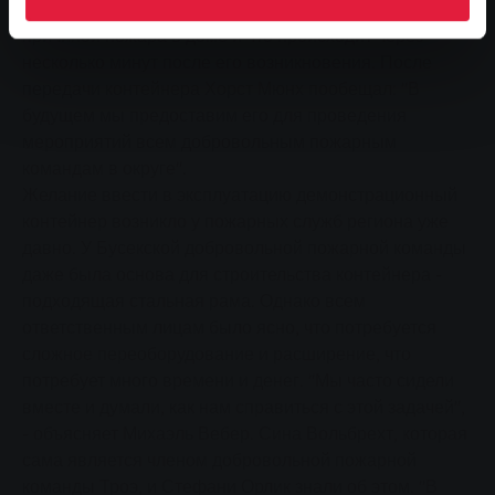
наглядно продемонстрировать, что является
причиной пожара в доме и что происходит через
несколько минут после его возникновения. После
передачи контейнера Хорст Мюнх пообещал: "В
будущем мы предоставим его для проведения
мероприятий всем добровольным пожарным
командам в округе".
Желание ввести в эксплуатацию демонстрационный
контейнер возникло у пожарных служб региона уже
давно. У Бусекской добровольной пожарной команды
даже была основа для строительства контейнера -
подходящая стальная рама. Однако всем
ответственным лицам было ясно, что потребуется
сложное переоборудование и расширение, что
потребует много времени и денег. "Мы часто сидели
вместе и думали, как нам справиться с этой задачей",
- объясняет Михаэль Вебер. Сина Вольбрехт, которая
сама является членом добровольной пожарной
команды Троэ, и Стефани Орлик знали об этом. "В