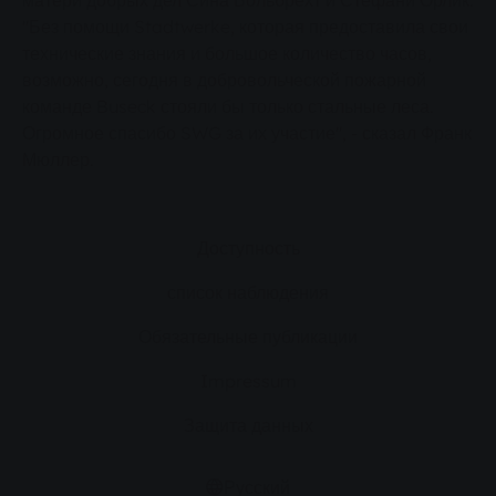
матери добрых дел Сина Вольбрехт и Стефани Орлик.
"Без помощи Stadtwerke, которая предоставила свои
технические знания и большое количество часов,
возможно, сегодня в добровольческой пожарной
команде Buseck стояли бы только стальные леса.
Огромное спасибо SWG за их участие", - сказал Франк
Мюллер.
Доступность
список наблюдения
Обязательные публикации
Impressum
Защита данных
Русский