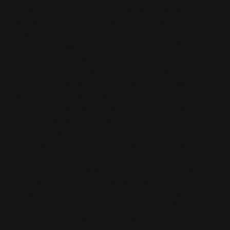
рамках нашего конкурса "Пожарная команда
будущего" я регулярно общаюсь с пожарными
командами округа, и именно так я узнала о планах", -
пояснила Стефани Орлик. Вместе с Синой Вольбрехт
она предложила расширить контейнер в качестве
одного из 75 добрых дел. В течение последних недель
и месяцев команда под руководством Штефана
Вальтера, мастера-слесаря SWG, и Ральфа
Шлезингера, начальника цеха SWG, готовила
стальной каркас и обшивала его металлическими
панелями. Затем Михаэль Хамиш занялся покраской.
"Наш отдел технического обслуживания вложил в
проект около 220 часов. Мы гордимся результатом и
рады, что смогли оказать хорошую услугу пожарным
бригадам", - подчеркнул Ральф Шлезингер.
После того как контейнер был готов, необходимо
было оборудовать его интерьер мебелью. В этом
добровольной пожарной команде помогли крестные