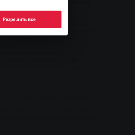
 Stadtwerke Gießen, а так называемая
Разрешить все
их местах" на газовом рынке в связи с
савшийся рост цен на энергетическом рынке
газа. "Это преимущество мы передадим
ании SWG.
е отменяем так называемую цену за
луатировали отопительные системы с
 семь евро брутто в год. В настоящее
о есть для "Общих цен на нагрев воды/
дельника по пятницу с 7 утра до 7 вечера
ц будут рады помочь лично. Часы работы: