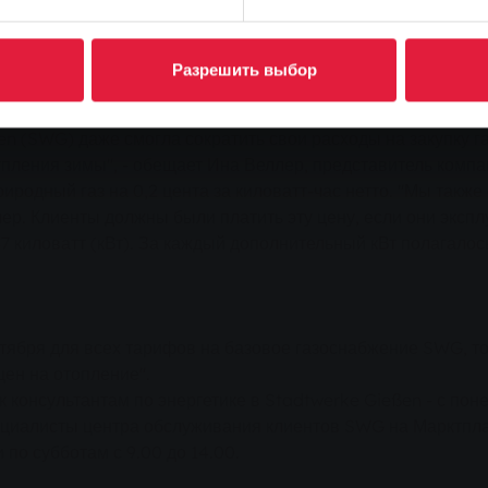
 газ будет снижена для потребителей базового снабжения
остью отменена с этой даты.
Разрешить выбор
гетического рынка все еще предупреждали о возможных "узк
се обстоит с точностью до наоборот, и именно поэтому опа
en (SWG) даже смогла сократить свои расходы на закупку 
пления зимы", - обещает Ина Веллер, представитель комп
иродный газ на 0,2 цента за киловатт-час нетто. "Мы такж
лер. Клиенты должны были платить эту цену, если они эксп
киловатт (кВт). За каждый дополнительный кВт полагалось
октября для всех тарифов на базовое газоснабжение SWG, т
цен на отопление".
 к консультантам по энергетике в Stadtwerke Gießen - с поне
ециалисты центра обслуживания клиентов SWG на Марктпла
и по субботам с 9.00 до 14.00.