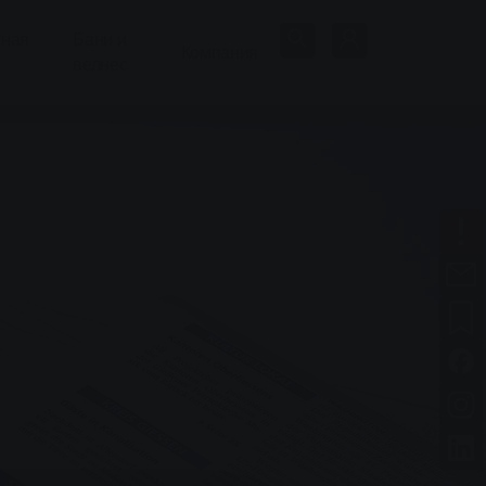
нная
Бани и
Компания
велнес