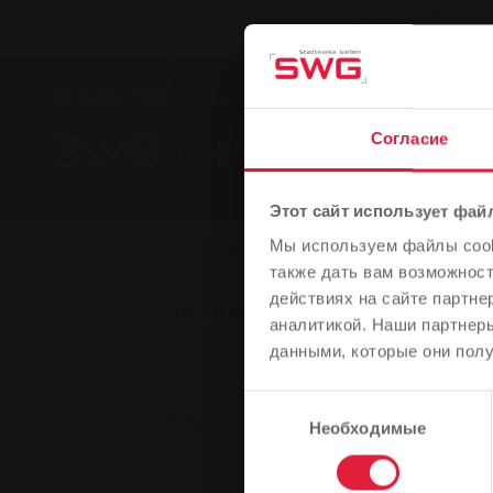
Группа, Новости, Энергия
SWG снижает цены 
Согласие
Этот сайт использует фай
Мы используем файлы cooki
также дать вам возможнос
действиях на сайте партне
Закладка
0
Рекомендуем
аналитикой. Наши партнеры
данными, которые они полу
You are here:
Главная страница
SWG снижает цены на
Выбор
14.08.2015
Необходимые
согласия