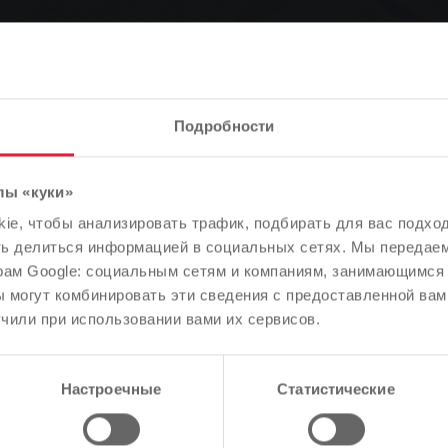
на природный газ
Подробности
лы «куки»
Обратите внимание
e, чтобы анализировать трафик, подбирать для вас подход
В зависимости от языка вашего браузера мы заранее
ть делиться информацией в социальных сетях. Мы передае
определили язык сайта.
рам Google: социальным сетям и компаниям, занимающимся 
 могут комбинировать эти сведения с предоставленной вам
Правильно ли это, или вы хотите изменить язык?
чили при использовании вами их сервисов.
 природный газ
Продолжить
Изменить
Настроечные
Статистические