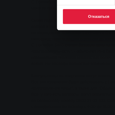
С 1 октября 2015 года цена на природный
цена за производительность будет полн
Отказаться
Около года назад некоторые эксперты энер
войной в Украине. Однако на самом деле в
не оправдался. Компания Stadtwerke Gieß
непосредственно нашим клиентам до насту
С 1 октября SWG снизит базовую цену на пр
производительность", - объясняет Ина Вел
номинальной тепловой мощностью более 47 
время эти расходы полностью отменены.
Консультанты по энергетике могут помочь
Все эти изменения будут действовать с 1 
приготовление пищи", а также для "Общих 
Все, у кого есть вопросы, могут обратиться
по сервисному номеру 0800 23 02 100. Сп
с понедельника по пятницу с 9.00 до 18.00 