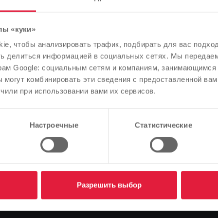
лы «куки»
: подозреваемые в
Обратите внимание
e, чтобы анализировать трафик, подбирать для вас подход
В зависимости от языка вашего браузера мы заранее
ть делиться информацией в социальных сетях. Мы передае
работе
определили язык сайта.
рам Google: социальным сетям и компаниям, занимающимся 
 могут комбинировать эти сведения с предоставленной вам
Правильно ли это, или вы хотите изменить язык?
чили при использовании вами их сервисов.
Продолжить
Изменить
Настроечные
Статистические
подозреваемые в мошенничестве на работе
Разрешить выбор