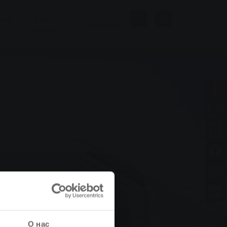
нная
Бани и
Компания
велнес
О нас