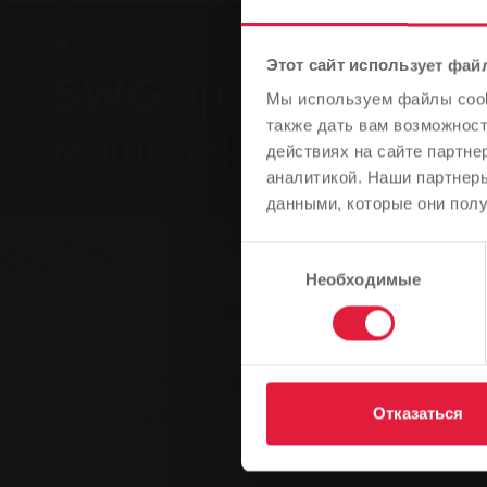
Группа, Новости
Этот сайт использует фай
SWG предупреждает
Мы используем файлы cooki
также дать вам возможнос
мошенничестве на 
действиях на сайте партне
аналитикой. Наши партнеры
данными, которые они полу
Выбор
Необходимые
согласия
Закладка
0
Рекомендуем
You are here:
Главная страница
SWG предупреждает: 
Отказаться
28.07.2016