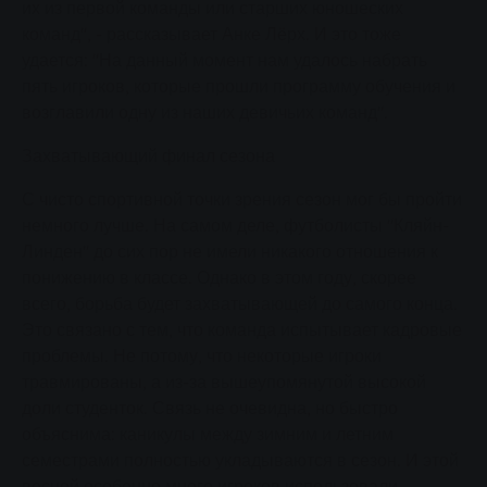
их из первой команды или старших юношеских
команд", - рассказывает Анке Лёрх. И это тоже
удается: "На данный момент нам удалось набрать
пять игроков, которые прошли программу обучения и
возглавили одну из наших девичьих команд".
Захватывающий финал сезона
С чисто спортивной точки зрения сезон мог бы пройти
немного лучше. На самом деле, футболисты "Кляйн-
Линден" до сих пор не имели никакого отношения к
понижению в классе. Однако в этом году, скорее
всего, борьба будет захватывающей до самого конца.
Это связано с тем, что команда испытывает кадровые
проблемы. Не потому, что некоторые игроки
травмированы, а из-за вышеупомянутой высокой
доли студенток. Связь не очевидна, но быстро
объяснима: каникулы между зимним и летним
семестрами полностью укладываются в сезон. И этой
весной особенно много игроков использовали