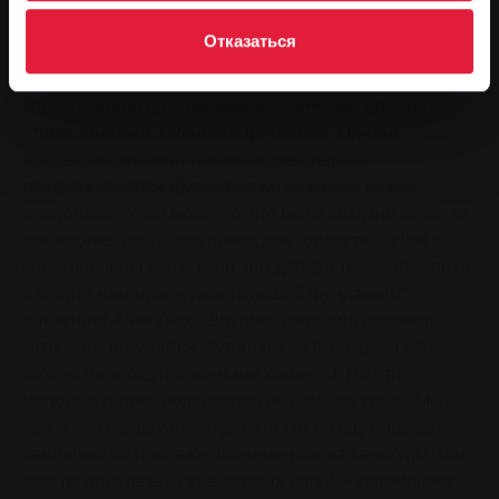
мультиспортивным клубом. С 2015 года мы
Отказаться
сотрудничаем с инклюзивной командой Football ID.
"Отличное сотрудничество с TSV Klein-Linden на всех
уровнях стало для нас важной причиной для того,
чтобы заняться и женским футболом. Однако
концепция, которой так последовательно
придерживаются футболистки, не менее важна, -
продолжает Улли Боос. То, что было создано здесь за
последние годы, - это повод для гордости". "Нам с
самого начала было ясно, что для достижения успеха
в спорте нам нужен действующий фундамент", -
объясняет Анке Лёрх. Другими словами, девочки,
которые занимаются футболом в клубе, рано или
поздно переходят в женские команды. Но эти
молодые игроки появляются не сами по себе. "Мы
заложили основу около десяти лет назад, проведя
кампанию по продаже абонементов на каникулы. Мы
смогли привлечь к себе первых детей, - вспоминает