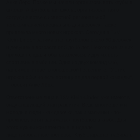
Анке Лёрх. Позже мы начали организовывать клубы в
школах. А футбольная школа, организованная в
сотрудничестве с известной региональной
телекомпанией специально для девочек, также
привлекла много новых игроков". Сегодня в TSV
Klein-Linden занимаются футболом около 80 девочек
и девушек в возрасте от 5 до 16 лет. Некоторые из них
приходят сюда, чтобы развлечься, у других есть
спортивные амбиции. Одна из двух команд U16,
например, играет в юношеской Гессенлиге. "У этих
игроков обычно есть потенциал для первой команды",
- говорит Анке Лёрх.
Ответственные лица в TSV Klein-Linden уже имеют в
виду следующий этап развития. Ведь многие дети и
молодые люди - как девочки, так и мальчики - по-
прежнему хотят заниматься футболом в клубе. Для
этого нужны компетентные, в идеале
лицензированные тренеры. "Клуб старается набирать