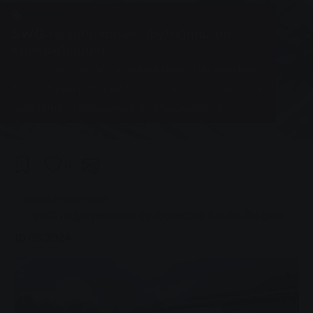
Новости
SWG поддерживает футболистов
Клейн-Линден
Stadtwerke Gießen поддерживает 1-ю женскую
футбольную команду TSV KleinLinden, заключив
трехлетнее соглашение о сотрудничестве,
которое было скреплено подписанием договора
о сотрудничестве.
0
You are here:
Главная страница
SWG поддерживает футболистов Клейн-Линден
10.05.2024