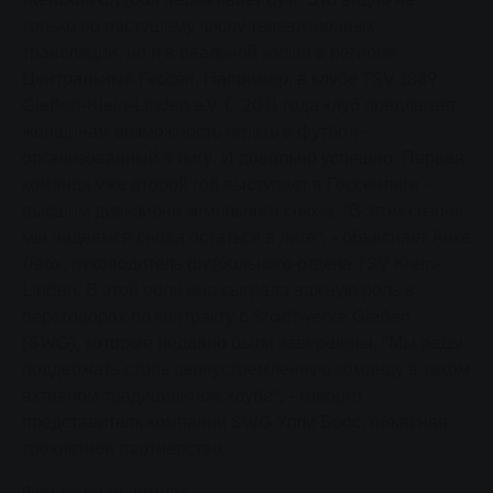
только по растущему числу телевизионных
трансляций, но и в реальной жизни в регионе
Центральный Гессен. Например, в клубе TSV 1889
Gießen-Klein-Linden e.V. С 2011 года клуб предлагает
женщинам возможность играть в футбол -
организованный в лигу. И довольно успешно. Первая
команда уже второй год выступает в Гессенлиге -
высшем дивизионе земельного союза. "В этом сезоне
мы надеемся снова остаться в лиге", - объясняет Анке
Лёрх, руководитель футбольного отдела TSV Klein-
Linden. В этой роли она сыграла важную роль в
переговорах по контракту с Stadtwerke Gießen
(SWG), которые недавно были завершены. "Мы рады
поддержать столь целеустремленную команду в таком
активном традиционном клубе", - говорит
представитель компании SWG Улли Боос, объясняя
трехлетнее партнерство.
Финансовая помощь