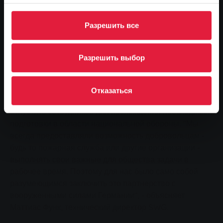
убеждением. "Мы смирились с ситуацией и хотим
сыграть свою роль в защите нашей родины", - говорит
Разрешить все
Андреас Хергасс, коммерческий директор SWG,
объясняя решение вступить в "Партнерство по
национальной безопасности и общей обороне" с
Разрешить выбор
вооруженными силами Германии.
Выпущено для обучения
Отказаться
В основе сотрудничества лежит готовность SWG
отпустить сотрудников для прохождения необходимой
подготовки в области национальной обороны. "Мы
всегда предоставляли возможность добровольцам -
будь то пожарная служба или другие организации -
выполнять свои важные для общества задачи в
рабочее время. Поэтому для нас было само собой
разумеющимся заключить это партнерство с
вооруженными силами Германии", - объясняет
Маттиас Функ, технический директор SWG.