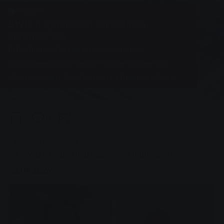
Новости
SWG и бундесвер заключили
партнерство
Штадтверке Гиссен и командование
вооруженных сил земли Гессен совместно
обеспечивают безопасность страны и общую
оборону.
0
You are here:
Главная страница
SWG и бундесвер заключили партнерство
23.04.2026