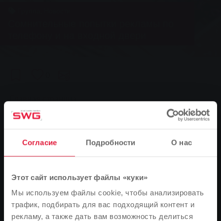
Группа, Новости
Сомнительные попытки рекламы по
телефону и на входной двери
0
You are here:
Главная страница
Сомнительные попытки рекламы по телефону и на
входной двери
Согласие
Подробности
О нас
25.11.2013
Stadtwerke Gießen предостерегает от передачи
Этот сайт использует файлы «куки»
данных клиентов и личной информации по телефону
Мы используем файлы cookie, чтобы анализировать
или у входной двери.
трафик, подбирать для вас подходящий контент и
рекламу, а также дать вам возможность делиться
В Гиссене и соседних муниципалитетах некоторые