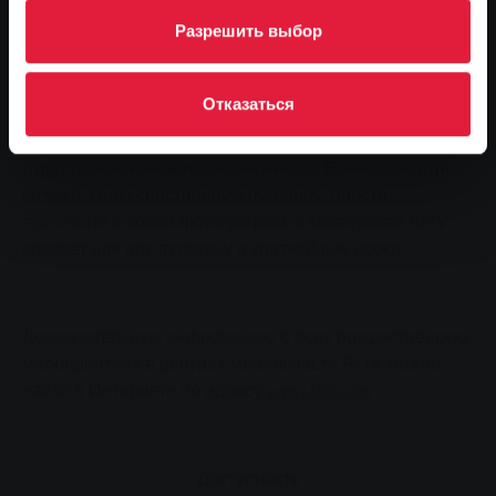
уважение своим жезлом.
Разрешить выбор
Другие рождественские мероприятия
Отказаться
В пятницу 21 декабря с 10.00 до 17.00 и в субботу 22
декабря с 10.00 до 13.00 в центре мобильности SWG
будет работать мастерская пуговиц. Если вы хотите
создать свою собственную пуговицу, просто
принесите с собой фотографию, и мастерская RMV
сделает для вас пуговицу в кратчайшие сроки.
Дополнительную информацию о всех рождественских
мероприятиях в центрах мобильности RMV можно
найти в Интернете по адресу
www.rmv.de.
Доступность