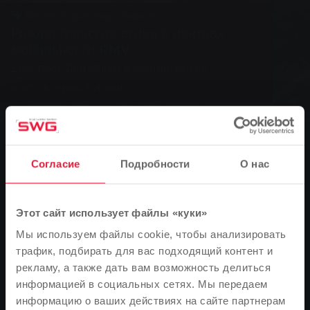
Местный транспорт, Новости
Рождественские акции в центрах
мобильности RMV
Действия: Дед Мороз и мастерская по
изготовлению пуговиц
0
Согласие
Подробности
О нас
You are here:
Главная страница
Рождественские акции в центрах мобильности RMV
Этот сайт использует файлы «куки»
05.12.2007
Мы используем файлы cookie, чтобы анализировать
трафик, подбирать для вас подходящий контент и
Действия: Дед Мороз и мастерская по изготовлению
рекламу, а также дать вам возможность делиться
пуговиц
информацией в социальных сетях. Мы передаем
информацию о ваших действиях на сайте партнерам