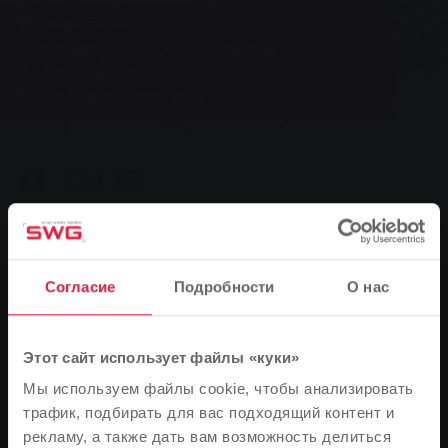
Группа, Новости
Реконструкция Унтергассе в
Аллендорфе
Линия 1 перенаправлена
0
You are here:
Главная страница
Реконструкция Унтергассе в Аллендорфе
11.01.2007
Согласие
Подробности
О нас
Линия 1 перенаправлена
Этот сайт использует файлы «куки»
Со следующего понедельника, 15 января 2007 года,
Мы используем файлы cookie, чтобы анализировать
городские автобусы линии 1 компании Stadtwerke
трафик, подбирать для вас подходящий контент и
Gießen AG (SWG) будут следовать в Аллендорф.
рекламу, а также дать вам возможность делиться