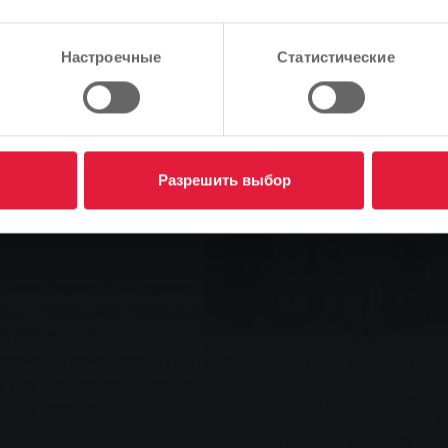
оторые дети приобретают в
ь интерес к текстам в раннем
Продолжить
Изменить
 ежедневная газета. Она полна
Настроечные
Статистические
няется новыми материалами с
тся медиапроект Giessener
враля дети дошкольного возраста
ость поближе познакомиться с
ды в городе Гиссен и районе
Разрешить выбор
овали для игровых занятий и
оощряла творческие способности
де живет Фабий?". В нем приняли
дача - создать свою собственную
ный талисман SWG.
краски для раскрашивания. "Мы
SWG-Marketingleiter Ulli Boos (links
und Vertrieb bei den SWG, überreich
ь. Нам было невероятно сложно
Erlebnisvormittag mit dem SWG-Mas
гу SWG Улли Боос.
Jungen aus der Kindertagesstätte Ra
gemeinsam mit Inge Herber (2. v.l.), 