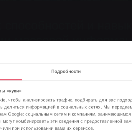
х способностей и навы
ами массовой информа
Подробности
лы «куки»
Обратите внимание
e, чтобы анализировать трафик, подбирать для вас подход
 способностей и навыков работы со средствами массовой 
В зависимости от языка вашего браузера мы заранее
ть делиться информацией в социальных сетях. Мы передае
определили язык сайта.
рам Google: социальным сетям и компаниям, занимающимся 
 могут комбинировать эти сведения с предоставленной вам
Правильно ли это, или вы хотите изменить язык?
чили при использовании вами их сервисов.