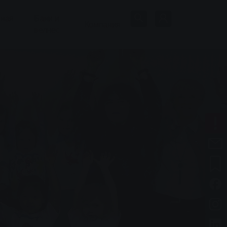
нная
Бани и
Компания
велнес