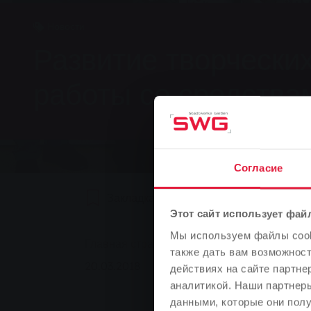
Новости
Развитие творчески
работы со средств
Согласие
Закладка
0
Рекомендуем
Этот сайт использует фай
Мы используем файлы cooki
You are here:
Главная страница
Развитие творческих
также дать вам возможнос
20.03.2018
действиях на сайте партне
аналитикой. Наши партнеры
данными, которые они полу