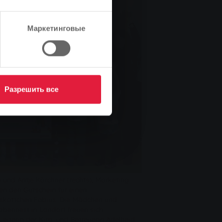
Маркетинговые
Разрешить все
) und Antje Kärchner (rechts), Marketing
en den Gutschein für einen
kottchen Fabius. Die Mädchen und
bennest in Londorf freuen sich
Leiterin der Kita, und Betreuerin Adelheid