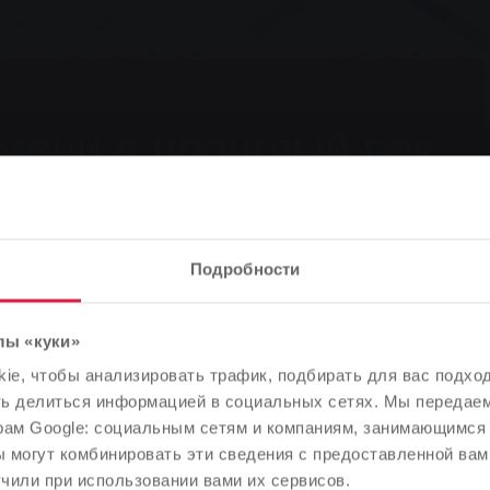
мени в прошлый век
Подробности
лы «куки»
Обратите внимание
e, чтобы анализировать трафик, подбирать для вас подход
ени в прошлый век
В зависимости от языка вашего браузера мы заранее
ть делиться информацией в социальных сетях. Мы передае
определили язык сайта.
рам Google: социальным сетям и компаниям, занимающимся 
 могут комбинировать эти сведения с предоставленной вам
Правильно ли это, или вы хотите изменить язык?
чили при использовании вами их сервисов.