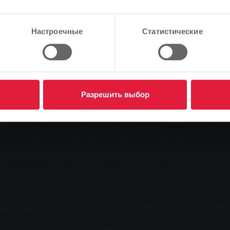
 автобусе - компания Stadtwerke Gießen (SWG) делает это
тобусное сообщение между Гиссеном и Веттенбергом для 
Продолжить
Изменить
Настроечные
Статистические
обили и звуки рок-н-ролла вновь привлекут десятки тыся
й фестиваль "Золотые старики". При таком большом колич
ваться длинные очереди из автомобилей. Поэтому организ
dtwerke Gießen (SWG) организовала специальное автобус
Разрешить выбор
нут между Гиссеном и Веттенбергом. Пассажиры садятся на
тница, 24 июля с 18:00 до 23:30, суббота, 25 июля с 10:00
тенберга в направлении Гиссена от остановки Wiesenstraß
июля 23:56, суббота, 25 июля 00:26 и воскресенье, 26 июл
 на следующих остановках: Железнодорожный вокзал (автоб
, Oswaldsgarten, Schützenstraße, Gleiberger Weg, Leimenk
овках Launsbach Gewerbepark Ost, Gewerbepark West, Seemü
Крофдорф-Глейберге.
льным транспортом, платят только один раз за дорогу туда