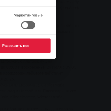
 возможным с 24 по 26 июля. В этом году
уик-энда "Золотые старики" в Крофдорф-
Маркетинговые
ч людей в Веттенберг/Крофдорф-Глейберг в
естве посетителей перед парковками на
аторы рекомендуют пользоваться
ное сообщение.
Разрешить все
 автобусную платформу 1 на
 до 00:00 и воскресенье, 26 июля с 09:00
e в Крофдорф-Глейберге действует
я 20:26.
усная платформа 1), Liebigstraße,
auter Weg и Hochhäuser. Пассажиры также
hle, Klingelgarten, Wiesenstraße,
 и обратно в тот же день - два евро за