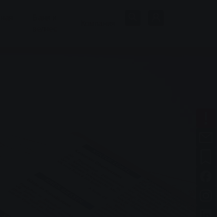
нная
Бани и
Компания
велнес