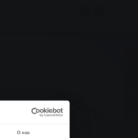
нная
Бани и
Компания
велнес
О нас