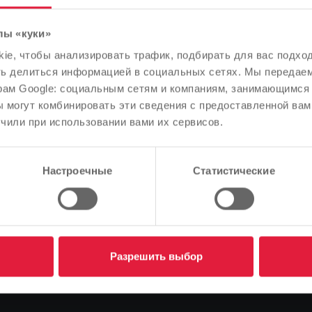
лы «куки»
Обратите внимание
e, чтобы анализировать трафик, подбирать для вас подход
В зависимости от языка вашего браузера мы заранее
ть делиться информацией в социальных сетях. Мы передае
ingallee
определили язык сайта.
рам Google: социальным сетям и компаниям, занимающимся 
 могут комбинировать эти сведения с предоставленной вам
Правильно ли это, или вы хотите изменить язык?
чили при использовании вами их сервисов.
Продолжить
Изменить
Настроечные
Статистические
gallee
Разрешить выбор