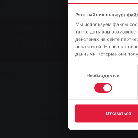
Этот сайт использует фай
Мы используем файлы cooki
Ванны, Группа, Новости
также дать вам возможнос
Пожар в купальне R
действиях на сайте партне
аналитикой. Наши партнеры
данными, которые они полу
Выбор
Необходимые
согласия
Закладка
0
Рекомендуем
You are here:
Главная страница
Пожар в купальне Rin
Отказаться
25.07.2013