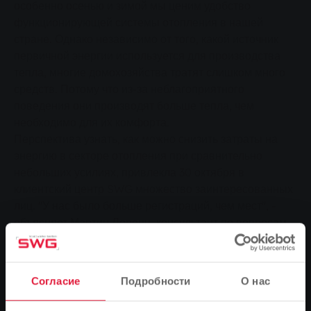
особенно осенью и зимой мы ценим удобство
функционирующей системы отопления в нашей
стране. Однако независимо от того, какой источник
первичной энергии используется для производства
тепла, многие домохозяйства тратят слишком много
средств. Потому что из-за неблагоприятного
поведения они производят больше тепла, чем
необходимо для их комфорта.
Перспектива узнать, как можно снизить затраты на
энергию в секторе отопления при сравнительно
небольших усилиях, привлекла 30 октября в
клиентский центр SWG множество заинтересованных
лиц. "У нас было больше регистраций, чем мест", -
объясняет Мартин Лоренц, консультант по вопросам
энергетики компании Stadtwerke Gießen (SWG).
Поэтому свою презентацию "Правильное отопление и
вентиляция" он начал с демонстрации связи между
Согласие
Подробности
О нас
температурой в помещении и потребностью в
отопительной энергии: "Каждый лишний градус