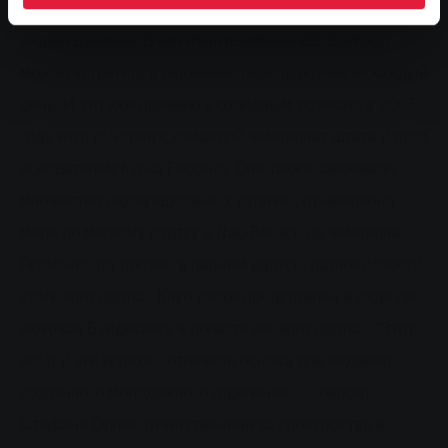
спорта. Поэтому игроки обычно тренируются
индивидуально. В результате членов DC Cartoon
можно встретить в любимом пабе практически каждый
день. И это уже привело к солидным успехам: в 2005
году клуб выиграл с командой чемпионат штата и стал
обладателем Кубка Гессена. Они также завоевали
множество индивидуальных титулов, от чемпиона
мира по мягкому дартсу в Лас-Вегасе до чемпиона
Германии по тактике в парном дартсе, разновидности
стального дартса. Клуб также представлен в ряде лиг,
включая Бундеслигу в области мягкого дартса. "Этот
опыт и эти успехи - отличная основа для недавно
созданного молодежного отделения", - говорит
Стефани Орлик, ответственная за спонсорство в