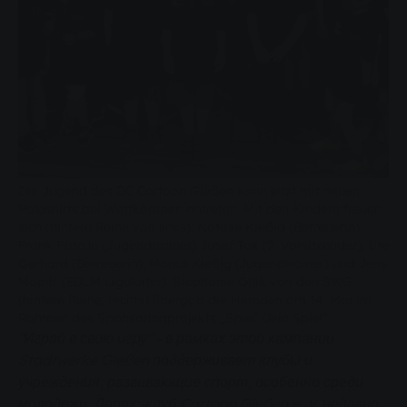
Die Jugend des DC Cartoon Gießen kann jetzt mit neuen
Poloshirts bei Wettkämpen antreten. Mit den Kindern freuen
sich (hintere Reihe von links): Natalie Kießig (Betreuerin),
Frank Patolla (Jugendtrainer) Josef Tok (2. Vorsitzender), Ute
Gerhard (Betreuerin), Marko Kießig (Jugendtrainer) und Jens
Mopils (EDLM Ligaleiter). Stephanie Orlik von den SWG
(hintere Reihe, rechts) übergab die Hemden am 14. Mai im
Rahmen des Sponsoringprojekts „Spiel’ Dein Spiel“.
"Играй в свою игру" - в рамках этой кампании
Stadtwerke Gießen поддерживает клубы и
учреждения, развивающие спорт, особенно среди
молодежи. Дартс-клуб Cartoon Gießen e. V. недавно