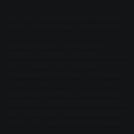
Кстати: дартс не только тренирует координацию. Как и
в других видах спорта, тренеры учат честной игре и
другим важным вещам - таким, как терпение,
дисциплина и настойчивость. Это лучшие
предпосылки для успеха в турнирах и соревнованиях
- как организованных самим клубом, так и на
молодежном чемпионате Германии. Юные дартеры
также занимаются математикой. Ведь для успешной
игры важно знать, сколько очков еще необходимо для
победы - не позднее конца каждого сета. И при какой
комбинации попаданий это количество очков может
быть достигнуто
с помощью трех дротиков.
Нелегкая