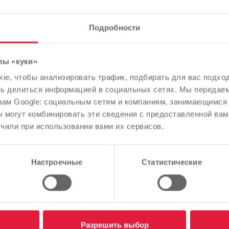
Подробности
енники в пути
лы «куки»
Обратите внимание
e, чтобы анализировать трафик, подбирать для вас подход
В зависимости от языка вашего браузера мы заранее
ть делиться информацией в социальных сетях. Мы передае
определили язык сайта.
рам Google: социальным сетям и компаниям, занимающимся 
 могут комбинировать эти сведения с предоставленной вам
Правильно ли это, или вы хотите изменить язык?
чили при использовании вами их сервисов.
Продолжить
Изменить
Настроечные
Статистические
ники в пути
Разрешить выбор