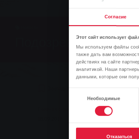
Согласие
Новости
Подозреваемые мош
Этот сайт использует фай
Мы используем файлы cooki
также дать вам возможнос
действиях на сайте партне
аналитикой. Наши партнеры
данными, которые они полу
Закладка
0
Рекомендуем
Выбор
Необходимые
согласия
You are here:
Главная страница
Подозреваемые мошен
18.09.2017
Отказаться