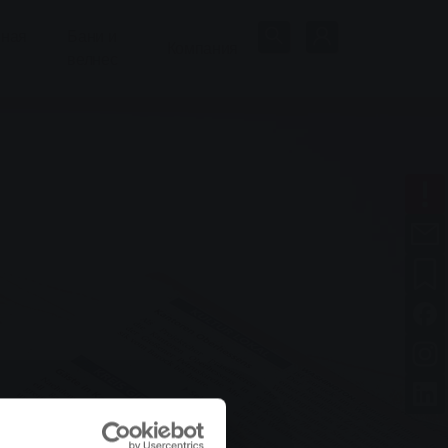
нная
Бани и
Компания
велнес