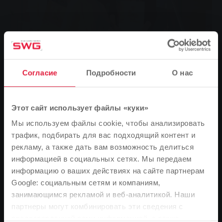
Согласие
Подробности
О нас
Этот сайт использует файлы «куки»
Мы используем файлы cookie, чтобы анализировать
трафик, подбирать для вас подходящий контент и
Die ehemaligen Auszubildenden und Praktikanten sind
рекламу, а также дать вам возможность делиться
bestens auf das Berufsleben vorbereitet: (v. h. und v. l. n. r.)
информацией в социальных сетях. Мы передаем
Samuel Mulch, Christopher Rommel, Marco Labellarte, Julia
Funk, Lisa Müller, Jana Viziova
информацию о ваших действиях на сайте партнерам
Пять стажеров компании Stadtwerke Gießen
Google: социальным сетям и компаниям,
недавно сдали выпускные экзамены и теперь
занимающимся рекламой и веб-аналитикой. Наши
Обратите внимание
приступают к следующему этапу своей карьеры.
партнеры могут комбинировать эти сведения с
В зависимости от языка вашего браузера мы
предоставленной вами информацией, а также