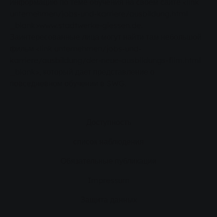
информацию по теме обучения на своем сайте <link
unternehmen/jobs-und-karriere/ausbildung.html
_blank>www.stadtwerke-giessen.de.
Заинтересованные лица могут найти там небольшой
фильм <link unternehmen/jobs-und-
karriere/ausbildung/der-neue-ausbildungs-film.html
_blank>, который дает представление о
повседневном обучении в SWG.
Доступность
список наблюдения
Обязательные публикации
Impressum
Защита данных